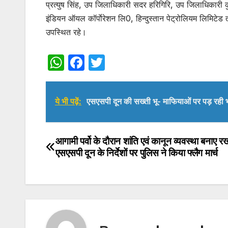
प्रत्युष सिंह, उप जिलाधिकारी सदर हरिगिरि, उप जिलाधिकारी कुम
इंडियन ऑयल कॉर्पाेरेशन लि0, हिन्दुस्तान पेट्रोलियम लिमिटे
उपस्थित रहे।
W
F
T
h
a
w
at
c
itt
ये भी पढ़ें:
एसएसपी दून की सख्ती भू- माफियाओं पर पड़ रही 
s
e
er
A
b
p
o
आगामी पर्वो के दौरान शांति एवं कानून व्यवस्था बनाए रख
Post
एसएसपी दून के निर्देशों पर पुलिस ने किया फ्लैग मार्च
p
o
navigation
k