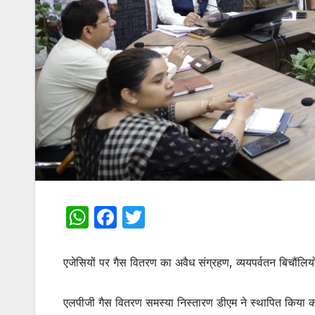
W
F
T
h
a
w
at
c
itt
एजेसियों पर गैस वितरण का अवैध संग्रहण, व्ययपर्वतन बिचौंलियो
s
e
er
A
b
एलपीजी गैस वितरण समस्या निस्तारण डीएम ने स्थापित क