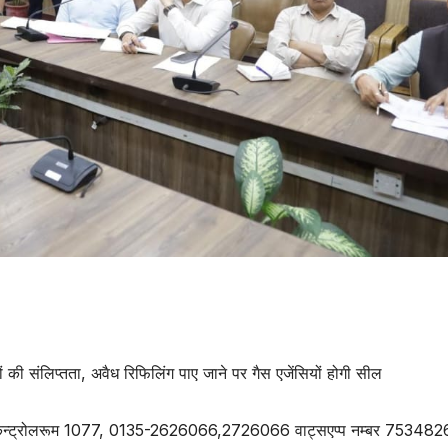
ं की संलिप्तता, अवैध रिफिलिंग पाए जाने पर गैस एजेंसियों होगी सील
िया कन्ट्रोलरूम 1077, 0135-2626066,2726066 वाट्सएप्प नम्बर 75348