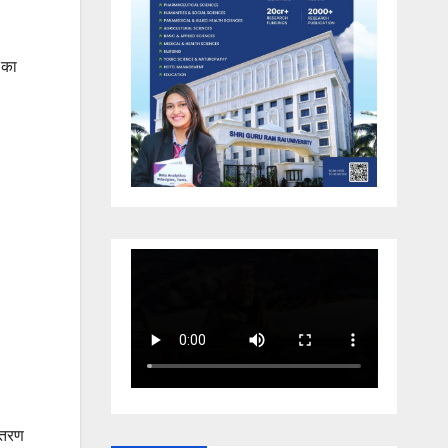
 का
ितरण