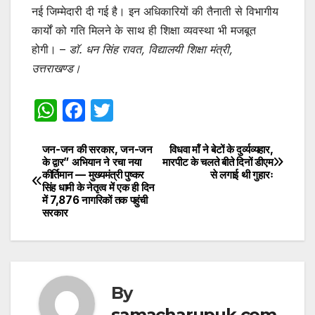
नई जिम्मेदारी दी गई है। इन अधिकारियों की तैनाती से विभागीय
कार्यों को गति मिलने के साथ ही शिक्षा व्यवस्था भी मजबूत
होगी। –
डाॅ. धन सिंह रावत, विद्यालयी शिक्षा मंत्री,
उत्तराखण्ड।
W
F
T
h
a
w
at
c
itt
जन-जन की सरकार, जन-जन
विधवा मॉं ने बेटों के दुर्व्यव्यहार,
Post
के द्वार” अभियान ने रचा नया
मारपीट के चलते बीते दिनों डीएम
s
e
er
कीर्तिमान — मुख्यमंत्री पुष्कर
से लगाई थी गुहारः
navigation
सिंह धामी के नेतृत्व में एक ही दिन
A
b
में 7,876 नागरिकों तक पहुंची
सरकार
p
o
p
o
k
By
samacharupuk.com