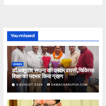
You missed
उत्तराखण्ड
डॉ.आशुतोष सयाना की दमदार वापसी,चिकित्सा
शिक्षा का पदभार किया ग्रहण
5 AUGUST 2026
SAMACHARUPUK.COM