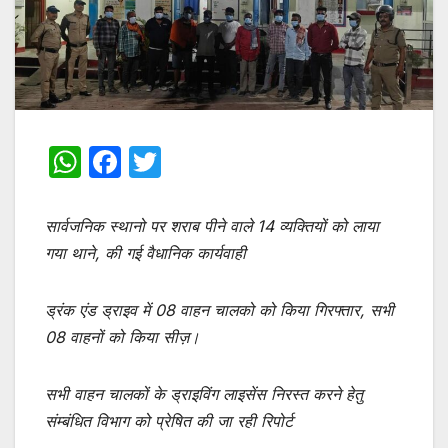
W
F
T
h
a
w
at
c
itt
सार्वजनिक स्थानो पर शराब पीने वाले 14 व्यक्तियों को लाया
s
e
er
गया थाने, की गई वैधानिक कार्यवाही
A
b
ड्रंक एंड ड्राइव में 08 वाहन चालको को किया गिरफ्तार, सभी
p
o
08 वाहनों को किया सीज़।
p
o
k
सभी वाहन चालकों के ड्राइविंग लाइसेंस निरस्त करने हेतु
संम्बंधित विभाग को प्रेषित की जा रही रिपोर्ट