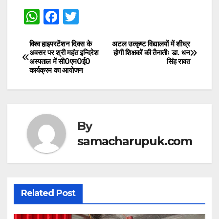
W
F
T
h
a
w
at
c
itt
विश्व हाइपरटेंशन दिवस के
अटल उत्कृष्ट विद्यालयों में शीघ्र
Post
अवसर पर श्री महंत इन्दिरेश
होगी शिक्षकों की तैनातीः डा. धन
s
e
er
अस्पताल में सी0एम0ई0
सिंह रावत
navigation
कार्यक्रम का आयोजन
A
b
p
o
p
o
k
By
samacharupuk.com
Related Post