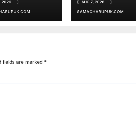
, 2026
AUG 7, 2026
राशि का किया भुगतान
अवैध निर्माण सील
HARUPUK.COM
SAMACHARUPUK.COM
d fields are marked
*