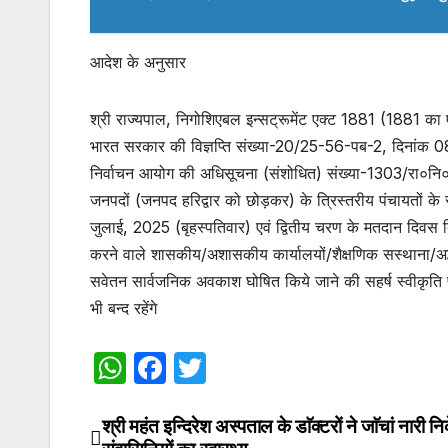
आदेश के अनुसार
श्री राज्यपाल, निगोशिएबल इन्सट्रूमेंट एक्ट 1881 (1881 का एक्
भारत सरकार की विज्ञप्ति संख्या-20/25-56-पब-2, दिनांक 08
निर्वाचन आयोग की अधिसूचना (संशोधित) संख्या-1303/रा०
जनपदों (जनपद हरिद्वार को छोड़कर) के त्रिस्तरीय पंचायतों
जुलाई, 2025 (बृहस्पतिवार) एवं द्वितीय चरण के मतदान दिवस दि
करने वाले शासकीय/अशासकीय कार्यालयों/शैक्षणिक सस्थाना/अर्द्ध-न
सवेतन सार्वजनिक अवकाश घोषित किये जाने की सहर्ष स्वीकृति प्
भी बन्द रहेंगे
W
F
T
h
a
w
at
c
itt
श्री महंत इन्दिरेश अस्पताल के डाॅक्टरों ने जाॅचां नारी 
Post