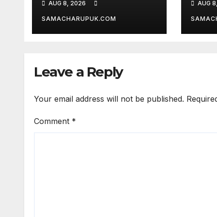
AUG 8, 2026
AUG 8
सम्मानित
पेंशन 
SAMACHARUPUK.COM
SAMAC
Leave a Reply
Your email address will not be published.
Require
Comment
*