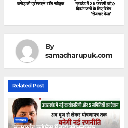
s
e
er
करोड़ की प्रोत्साहन राशि स्वीकृत
ग्राउंड में 26 फरवरी को
navigation
दिव्यांगजनों के लिए विशेष
A
b
‘रोजगार मेला’
p
o
p
o
k
By
samacharupuk.com
Related Post
उत्तराखण्ड
उत्तराखंड कांग्रेस में बड़ा संगठनात्मक