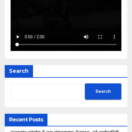
Search
Search
Recent Posts