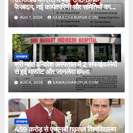
फेरबदल, नई कार्यकारिणी और समितियों का
गठन
AUG 7, 2026
SAMACHARUPUK.COM
उत्तराखण्ड
श्री महंत इन्दिरेश अस्पताल में 2 सफाईकर्मियों
से हुई मारपीट और जानलेवा हमला
AUG 6, 2026
SAMACHARUPUK.COM
उत्तराखण्ड
459 करोड़ से एचएनबी गढ़वाल विश्वविद्यालय