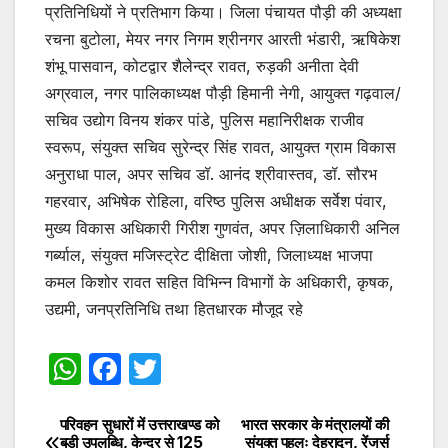
प्रतिनिधियों ने प्रतिभाग किया। जिला पंचायत पौड़ी की अध्यक्षा
रचना बुटोला, मेयर नगर निगम श्रीनगर आरती भंडारी, ऋषिकेश
शंभू पासवान, कोटद्वार शैलेन्द्र रावत, रुड़की अनीता देवी
अग्रवाल, नगर पालिकाध्यक्ष पौड़ी हिमानी नेगी, आयुक्त गढ़वाल/
सचिव उद्योग विनय शंकर पांडे, पुलिस महानिरीक्षक राजीव
स्वरूप, संयुक्त सचिव सुरेन्द्र सिंह रावत, आयुक्त ग्राम विकास
अनुराधा पाल, अपर सचिव डॉ. आनंद श्रीवास्तव, डॉ. सौरभ
गहरवार, अभिषेक रोहिला, वरिष्ठ पुलिस अधीक्षक सर्वेश पंवार,
मुख्य विकास अधिकारी गिरीश गुणवंत, अपर ज़िलाधिकारी अनिल
गर्ब्याल, संयुक्त मजिस्ट्रेट दीक्षिता जोशी, जिलाध्यक्ष भाजपा
कमल किशोर रावत सहित विभिन्न विभागों के अधिकारी, कृषक,
उद्यमी, जनप्रतिनिधि तथा हितधारक मौजूद रहे
W
F
T
h
a
w
at
c
itt
परिवहन सुधारों में उत्तराखण्ड को
भारत सरकार के मंत्रालयों की
Post
बड़ी उपलब्धि, केन्द्र से ₹125
संयुक्त पहलः देहरादून, रेंजर्स