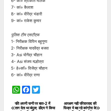
6- कां० श्रीकांत मलिक
7- कां० कैलाश
8- कां० वीरेंद्र भंडारी
9- कां० राकेश कुमार
पुलिस टीम एसटीएफ
1- निरीक्षक विपिन बहुगुणा
2- निरीक्षक यादवेंद्र बजवा
3- Asi योगेंद्र चौहान
4- Asi संजय मल्होत्रा
5- हे०कॉ० विजेंद्र चौहान
6- कां० वीरेंद्र राणा
W
F
T
h
a
w
at
c
itt
पति अपनी पत्नी पर बात-2 में
आरक्षण नही परिवारवाद की
Post
तान देता था बंदूक; डीएम ने किया
फिक्र मे बह रहे कांग्रेस के