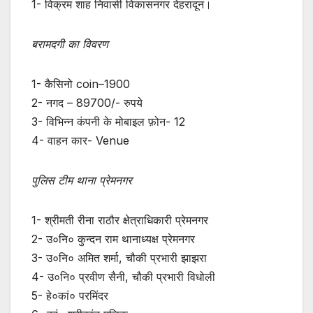
1- विक्रम शाह निवासी विकासनगर देहरादून।
बरामदगी का विवरण
1- कैसिनो coin–1900
2- नगद – 89700/- रुपये
3- विभिन्न कंपनी के मोबाइल फ़ोन- 12
4- वाहन कार- Venue
पुलिस टीम थाना प्रेमनगर
1- श्रीमती रीना राठौर क्षेत्राधिकारी प्रेमनगर
2- उ०नि० कुन्दन राम थानाध्यक्ष प्रेमनगर
3- उ०नि० अमित शर्मा, चौकी प्रभारी झाझरा
4- उ०नि० प्रवीण सैनी, चौकी प्रभारी विधोली
5- हे०कां० परमिंदर