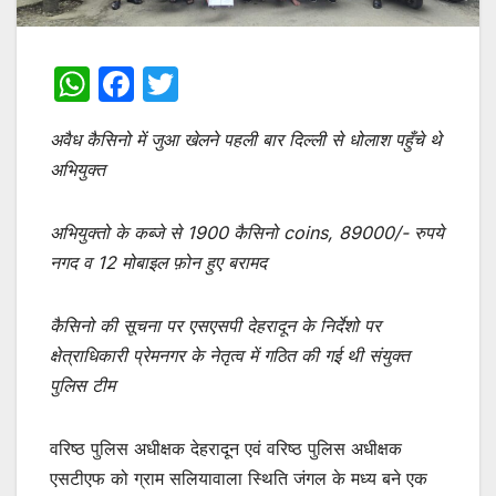
W
F
T
h
a
w
अवैध कैसिनो में जुआ खेलने पहली बार दिल्ली से धोलाश पहुँचे थे
at
c
itt
अभियुक्त
s
e
er
A
b
अभियुक्तो के कब्जे से 1900 कैसिनो coins, 89000/- रुपये
p
o
नगद व 12 मोबाइल फ़ोन हुए बरामद
p
o
k
कैसिनो की सूचना पर एसएसपी देहरादून के निर्देशो पर
क्षेत्राधिकारी प्रेमनगर के नेतृत्व में गठित की गई थी संयुक्त
पुलिस टीम
वरिष्ठ पुलिस अधीक्षक देहरादून एवं वरिष्ठ पुलिस अधीक्षक
एसटीएफ को ग्राम सलियावाला स्थिति जंगल के मध्य बने एक