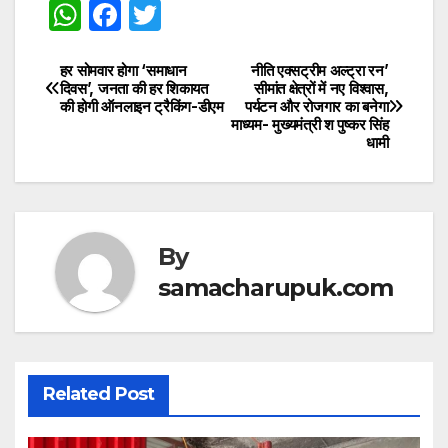
W
F
T
h
a
w
at
c
itt
हर सोमवार होगा ‘समाधान
नीति एक्सट्रीम अल्ट्रा रन’
Post
दिवस’, जनता की हर शिकायत
सीमांत क्षेत्रों में नए विश्वास,
s
e
er
की होगी ऑनलाइन ट्रैकिंग-डीएम
पर्यटन और रोजगार का बनेगा
navigation
माध्यम- मुख्यमंत्री श पुष्कर सिंह
A
b
धामी
p
o
p
o
k
By
samacharupuk.com
Related Post