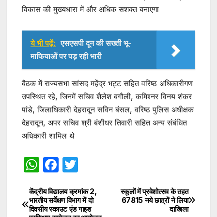
विकास की मुख्यधारा में और अधिक सशक्त बनाएगा
ये भी पढ़ें:
एसएसपी दून की सख्ती भू-
माफियाओं पर पड़ रही भारी
बैठक में राज्यसभा सांसद महेंद्र भट्ट सहित वरिष्ठ अधिकारीगण
उपस्थित रहे, जिनमें सचिव शैलेश बगौली, कमिश्नर विनय शंकर
पांडे, जिलाधिकारी देहरादून सविन बंसल, वरिष्ठ पुलिस अधीक्षक
देहरादून, अपर सचिव श्री बंशीधर तिवारी सहित अन्य संबंधित
अधिकारी शामिल थे
W
F
T
h
a
w
at
c
itt
केंद्रीय विद्यालय क्रमांक 2,
स्कूलों में प्रवेशोत्सव के तहत
Post
भारतीय सर्वेक्षण विभाग में दो
67815 नये छात्रों ने लिया
s
e
er
दिवसीय स्काउट एंड गाइड
दाखिला
navigation