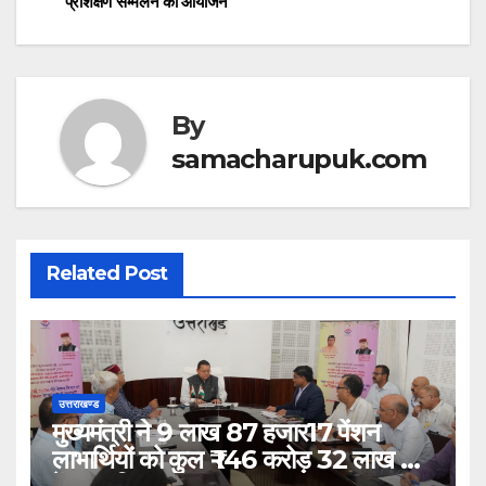
प्रशिक्षण सम्मेलन का आयोजन
A
b
p
o
p
o
k
By
samacharupuk.com
Related Post
उत्तराखण्ड
मुख्यमंत्री ने 9 लाख 87 हजार17 पेंशन
लाभार्थियों को कुल ₹ 146 करोड़ 32 लाख की