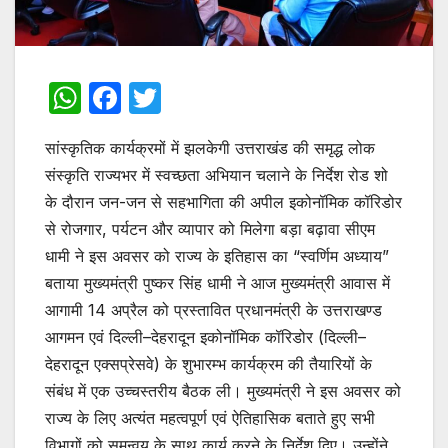
W
F
T
h
a
w
सांस्कृतिक कार्यक्रमों में झलकेगी उत्तराखंड की समृद्ध लोक
at
c
itt
संस्कृति राज्यभर में स्वच्छता अभियान चलाने के निर्देश रोड शो
s
e
er
के दौरान जन-जन से सहभागिता की अपील इकोनॉमिक कॉरिडोर
A
b
से रोजगार, पर्यटन और व्यापार को मिलेगा बड़ा बढ़ावा सीएम
p
o
धामी ने इस अवसर को राज्य के इतिहास का “स्वर्णिम अध्याय”
p
o
बताया मुख्यमंत्री पुष्कर सिंह धामी ने आज मुख्यमंत्री आवास में
आगामी 14 अप्रैल को प्रस्तावित प्रधानमंत्री के उत्तराखण्ड
k
आगमन एवं दिल्ली–देहरादून इकोनॉमिक कॉरिडोर (दिल्ली–
देहरादून एक्सप्रेसवे) के शुभारम्भ कार्यक्रम की तैयारियों के
संबंध में एक उच्चस्तरीय बैठक ली। मुख्यमंत्री ने इस अवसर को
राज्य के लिए अत्यंत महत्वपूर्ण एवं ऐतिहासिक बताते हुए सभी
विभागों को समन्वय के साथ कार्य करने के निर्देश दिए। उन्होंने