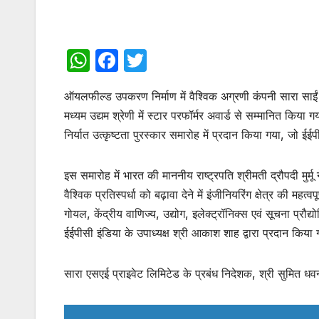
W
F
T
h
a
w
ऑयलफील्ड उपकरण निर्माण में वैश्विक अग्रणी कंपनी सारा साईं 
at
c
itt
मध्यम उद्यम श्रेणी में स्टार परफॉर्मर अवार्ड से सम्मानित किया
s
e
er
निर्यात उत्कृष्टता पुरस्कार समारोह में प्रदान किया गया, जो ई
A
b
p
o
इस समारोह में भारत की माननीय राष्ट्रपति श्रीमती द्रौपदी म
p
o
वैश्विक प्रतिस्पर्धा को बढ़ावा देने में इंजीनियरिंग क्षेत्र की महत
k
गोयल, केंद्रीय वाणिज्य, उद्योग, इलेक्ट्रॉनिक्स एवं सूचना प्रौद
ईईपीसी इंडिया के उपाध्यक्ष श्री आकाश शाह द्वारा प्रदान किया
सारा एसएई प्राइवेट लिमिटेड के प्रबंध निदेशक, श्री सुमित धव