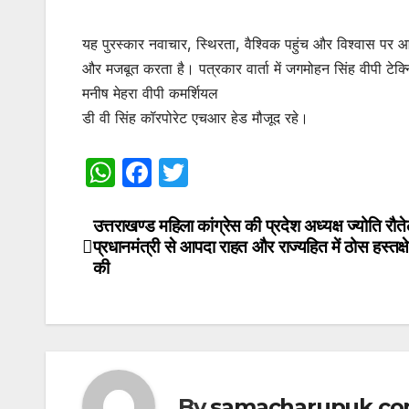
यह पुरस्कार नवाचार, स्थिरता, वैश्विक पहुंच और विश्वास पर आध
और मजबूत करता है। पत्रकार वार्ता में जगमोहन सिंह वीपी टेक
मनीष मेहरा वीपी कमर्शियल
डी वी सिंह कॉरपोरेट एचआर हेड मौजूद रहे।
W
F
T
h
a
w
at
c
itt
उत्तराखण्ड महिला कांग्रेस की प्रदेश अध्यक्ष ज्योति रौते
Post
प्रधानमंत्री से आपदा राहत और राज्यहित में ठोस हस्तक्ष
s
e
er
navigation
की
A
b
p
o
p
o
k
By
samacharupuk.c