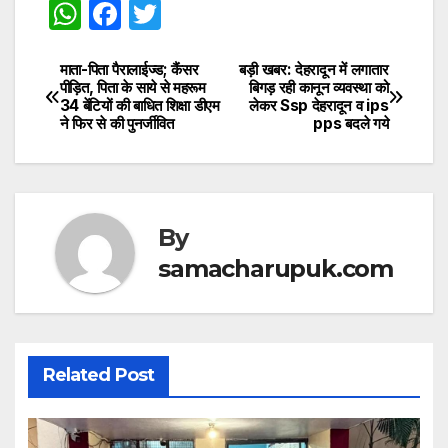
W
F
T
h
a
w
at
c
itt
माता-पिता पैरालाईज्ड; कैंसर
बड़ी खबर: देहरादून में लगातार
Post
पीड़ित, पिता के साये से महरूम
बिगड़ रही कानून व्यवस्था को
s
e
er
34 बेंटियों की बाधित शिक्षा डीएम
लेकर Ssp देहरादून व ips
navigation
ने फिर से की पुनर्जीवित
pps बदले गये
A
b
p
o
p
o
k
By
samacharupuk.com
Related Post