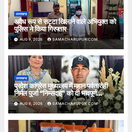
उत्तराखण्ड
अवैध रूप से सट्टा खिलाने वाले अभियुक्त को
पुलिस ने किया गिरफ्तार
AUG 9, 2026
SAMACHARUPUK.COM
उत्तराखण्ड
प्रदेश कांग्रेस मुख्यालय में महान पर्वतारोही
निर्मल पुर्जा “निम्सदाई” को दी भावपूर्ण
श्रद्धांजलि
AUG 9, 2026
SAMACHARUPUK.COM