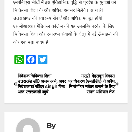
एमबीबीएस सीटों में इस ऐतिहासिक वृद्धि से प्रदेश के युवाओं को
चिकित्सा शिक्षा के और अधिक अवसर मिलेंगे। साथ ही
उत्तराखण्ड की स्वास्थ्य सेवाएँ और अधिक मजबूत होंगी।
एसजीआरआर मेडिकल कॉलेज की यह उपलब्धि प्रदेश के लिए
चिकित्सा शिक्षा और स्वास्थ्य सेवाओं के क्षेत्र में नई ऊँचाइयों की
ओर एक बड़ा कदम है
W
F
T
h
a
w
at
c
itt
निदेशक चिकित्सा शिक्षा
मसूरी–देहरादून विकास
Post
उत्तराखंड डॉ0 अजय आर्य, अपर
प्राधिकरण (एमडीडीए) ने अवैध
s
e
er
निदेशक डॉ रविंद्र singh बिष्ट
निर्माणों पर नकेल कसने के लिए
navigation
आज उत्तरकाशी पहुंचे
सघन अभियान तेज
A
b
p
o
p
o
k
By