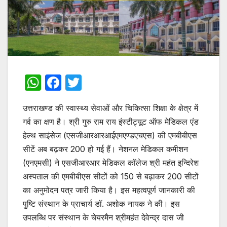
W
F
T
h
a
w
उत्तराखण्ड की स्वास्थ्य सेवाओं और चिकित्सा शिक्षा के क्षेत्र में
at
c
itt
गर्व का क्षण है। श्री गुरु राम राय इंस्टीट्यूट ऑफ मेडिकल एंड
s
e
er
हेल्थ साइंसेज (एसजीआरआरआईएमएण्डएचएस) की एमबीबीएस
A
b
सीटें अब बढ़कर 200 हो गई हैं। नेशनल मेडिकल कमीशन
p
o
(एनएमसी) ने एसजीआरआर मेडिकल कॉलेज श्री महंत इन्दिरेश
p
o
अस्पताल की एमबीबीएस सीटों को 150 से बढ़ाकर 200 सीटों
का अनुमोदन पत्र जारी किया है। इस महत्वपूर्ण जानकारी की
k
पुष्टि संस्थान के प्राचार्य डॉ. अशोक नायक ने की। इस
उपलब्धि पर संस्थान के चेयरमैन श्रीमहंत देवेन्द्र दास जी