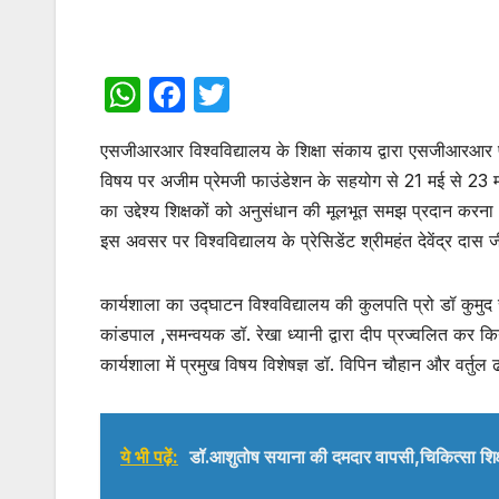
W
F
T
h
a
w
एसजीआरआर विश्वविद्यालय के शिक्षा संकाय द्वारा एसजीआरआर पब्
at
c
itt
विषय पर अजीम प्रेमजी फाउंडेशन के सहयोग से 21 मई से 23
s
e
er
का उद्देश्य शिक्षकों को अनुसंधान की मूलभूत समझ प्रदान करना
A
b
इस अवसर पर विश्वविद्यालय के प्रेसिडेंट श्रीमहंत देवेंद्र द
p
o
p
o
कार्यशाला का उद्घाटन विश्वविद्यालय की कुलपति प्रो डॉ कुम
k
कांडपाल ,समन्वयक डॉ. रेखा ध्यानी द्वारा दीप प्रज्वलित कर क
कार्यशाला में प्रमुख विषय विशेषज्ञ डॉ. विपिन चौहान और वर्तुल
ये भी पढ़ें:
डॉ.आशुतोष सयाना की दमदार वापसी,चिकित्सा शिक