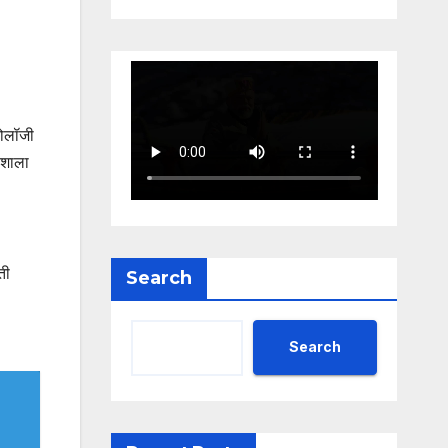
डोलॉजी
यशाला
ती
Search
Search