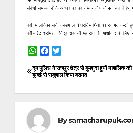
अंत में वर्तुल ढौंढियाल ने “अपना क्रियात्मक अनुसंधान कैसे य
संबंधी समस्याओं के आधार पर प्रारंभिक शोध योजना बनाने हेतु 
प्रो. मालविका सती कांडपाल ने प्रतिभागियों का स्वागत करते हु
प्रेसिडेंट श्रीमहंत देवेंद्र दास जी महाराज के आशीर्वाद के लि
W
F
T
h
a
w
at
c
itt
दून पुलिस ने राजपुर क्षेत्र से गुमशुदा हुयी नाबालिक को
Post
मुम्बई से सकुशल किया बरामद
s
e
er
navigation
A
b
p
o
p
o
k
By
samacharupuk.c