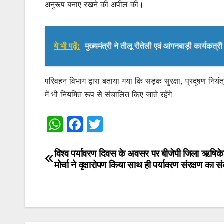
अनुरूप बनाए रखने की अपील की।
ये भी पढ़ें:
मुख्यमंत्री ने तीलू रौतेली एवं आंगनबाड़ी कार्यकत्
परिवहन विभाग द्वारा बताया गया कि सड़क सुरक्षा, प्रदूषण नियंत्
में भी नियमित रूप से संचालित किए जाते रहेंगे
W
F
T
h
a
w
at
c
itt
विश्व पर्यावरण दिवस के अवसर पर बीजेपी जिला ऋषिक
Post
मोर्चा ने वृक्षारोपण किया साथ ही पर्यावरण संरक्षण का स
s
e
er
navigation
A
b
p
o
p
o