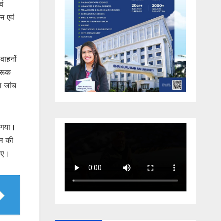
वं
न एवं
वाहनों
गरूक
ण जांच
ा गया।
लन की
जाए।