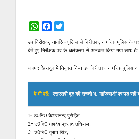
W
F
T
h
a
w
उप निरीक्षक, नागरिक पुलिस से निरीक्षक, नागरिक पुलिस के पद
at
c
itt
देते हुए निरीक्षक पद के अलंकरण से अलंकृत किया गया साथ ही
s
e
er
A
b
जनपद देहरादून में नियुक्त निम्न उप निरीक्षक, नागरिक पुलिस द्
p
o
p
o
k
ये भी पढ़ें:
एसएसपी दून की सख्ती भू- माफियाओं पर पड़ रही 
1- उ0नि0 केशवानन्द पुरोहित
2- उ0नि0 महादेव प्रसाद उनियाल,
3- उ0नि0 गुमान सिंह,