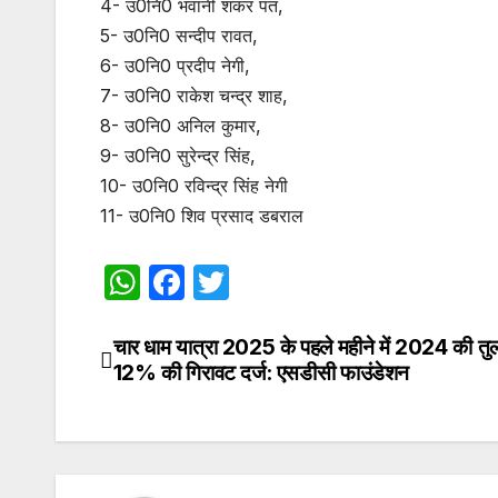
4- उ0नि0 भवानी शंकर पंत,
5- उ0नि0 सन्दीप रावत,
6- उ0नि0 प्रदीप नेगी,
7- उ0नि0 राकेश चन्द्र शाह,
8- उ0नि0 अनिल कुमार,
9- उ0नि0 सुरेन्द्र सिंह,
10- उ0नि0 रविन्द्र सिंह नेगी
11- उ0नि0 शिव प्रसाद डबराल
W
F
T
h
a
w
at
c
itt
चार धाम यात्रा 2025 के पहले महीने में 2024 की तुलन
Post
12% की गिरावट दर्ज: एसडीसी फाउंडेशन
s
e
er
navigation
A
b
p
o
p
o