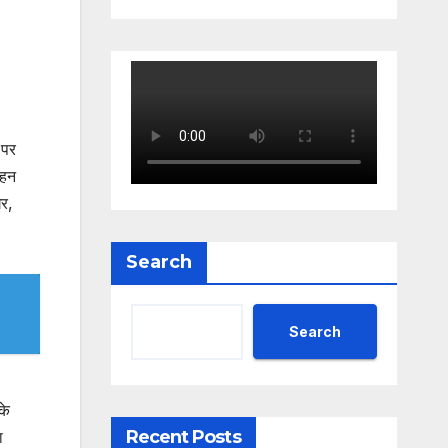
 पर
ाहन
घर,
Search
Search
के
Recent Posts
ा