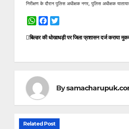
निरीक्षण के दौरान पुलिस अधीक्षक नगर, पुलिस अधीक्षक याताया
W
F
T
h
a
w
at
c
itt
बिल्डर की धोखाधड़ी पर जिला प्रशासन दर्ज कराया मुक
Post
s
e
er
navigation
A
b
p
o
p
o
k
By
samacharupuk.c
Related Post