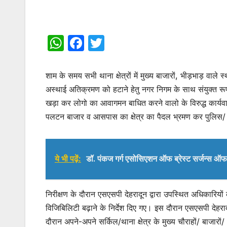
W
F
T
h
a
w
at
c
itt
शाम के समय सभी थाना क्षेत्रों में मुख्य बाजारों, भीड़भाड़ वाले स
s
e
er
अस्थाई अतिक्रमण को हटाने हेतु नगर निगम के साथ संयुक्त रूप 
खड़ा कर लोगो का आवागमन बाधित करने वालो के विरुद्ध कार्यवा
A
b
पलटन बाजार व आसपास का क्षेत्र का पैदल भ्रमण कर पुलिस/
p
o
p
o
k
ये भी पढ़ें:
डॉ. पंकज गर्ग एसोसिएशन ऑफ ब्रेस्ट सर्जन्स ऑफ इंड
निरीक्षण के दौरान एसएसपी देहरादून द्वारा उपस्थित अधिकारियों
विजिबिलिटी बढ़ाने के निर्देश दिए गए। इस दौरान एसएसपी देहरादून
दौरान अपने-अपने सर्किल/थाना क्षेत्र के मुख्य चौराहों/ बाजार