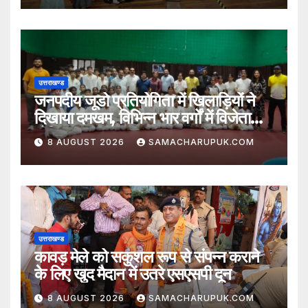
उत्तराखण्ड
जनपदीय जूडो प्रतियोगिता में खिलाड़ियों ने
दिखाया दमखम, विभिन्न भार वर्गों में विजेता
घोषित
8 AUGUST 2026
SAMACHARUPUK.COM
उत्तराखण्ड
कावड़ मेले को सकुशल रूप से संपन्न कराने
के लिए खुद मैदान में उतरे एसएसपी दून
8 AUGUST 2026
SAMACHARUPUK.COM