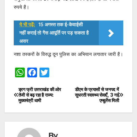
रुपये है।
ये भी पढ़ें:
15 अगस्त तक ई-केवाईसी
नहीं कराई तो गैस आपूर्ति पर पड़ सकता है
असर
नशा तस्करों के विरुद्ध दून पुलिस का अभियान लगातार जारी है।
W
F
T
h
a
w
at
c
itt
ड्रग फ्री उत्तराखंड की ओर
डीएम के प्रयासों से जनपद में
Post
तेजी से बढ़ रहा है राज्य:
सुधरती स्वास्थ्य सेवाएँ, 3 नई
s
e
er
मुख्यमंत्री धामी
एम्बुलेंस मिली
navigation
A
b
p
o
p
o
By