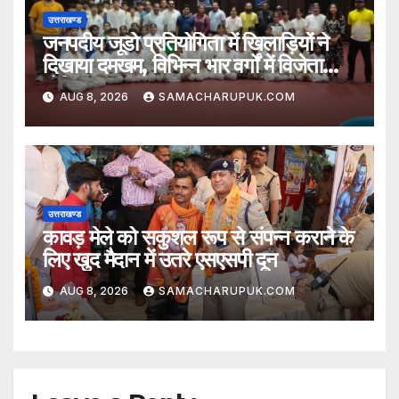
उत्तराखण्ड
जनपदीय जूडो प्रतियोगिता में खिलाड़ियों ने
दिखाया दमखम, विभिन्न भार वर्गों में विजेता
घोषित
AUG 8, 2026
SAMACHARUPUK.COM
उत्तराखण्ड
कावड़ मेले को सकुशल रूप से संपन्न कराने के
लिए खुद मैदान में उतरे एसएसपी दून
AUG 8, 2026
SAMACHARUPUK.COM