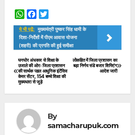
W
F
T
h
a
w
ये भी पढ़ें:
मुख्यमंत्री पुष्कर सिंह धामी के
at
c
itt
दिशा-निर्देशों में पीएम आवास योजना
s
e
er
(शहरी) की प्रगति की हुई समीक्षा
A
b
p
o
घनघोर अंधकार से शिक्षा के
लोेकहित में जिला प्रशासन का
Post
उजाले की ओरः जिला प्रशासन
बड़ा निर्णय संडे बजार शिफ्टिंग
p
o
की सार्थक पहल आधुनिक इंटेंसिव
आदेश जारी
navigation
केयर सेंटर, 154 बच्चे शिक्षा की
k
मुख्यधारा से जुड़े
By
samacharupuk.com