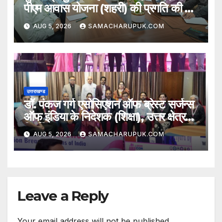
पीएम आवास योजना (शहरी) की प्रगति की हुई
समीक्षा
AUG 5, 2026
SAMACHARUPUK.COM
उत्तराखण्ड
डॉ. पंकज गर्ग एसोसिएशन ऑफ ब्रेस्ट सर्जन्स
ऑफ इंडिया के निदेशक (शिक्षा), उत्तर क्षेत्र
निर्वाचित
AUG 5, 2026
SAMACHARUPUK.COM
Leave a Reply
Your email address will not be published.