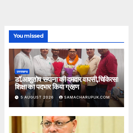
You missed
उत्तराखण्ड
डॉ.आशुतोष सयाना की दमदार वापसी,चिकित्सा
शिक्षा का पदभार किया ग्रहण
5 AUGUST 2026
SAMACHARUPUK.COM