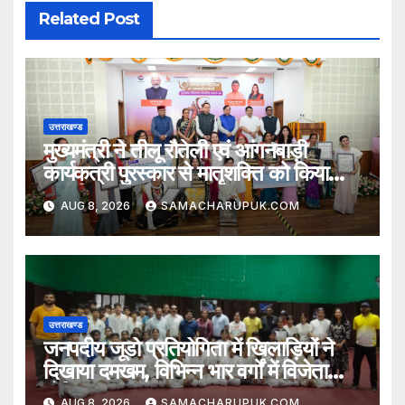
Related Post
उत्तराखण्ड
मुख्यमंत्री ने तीलू रौतेली एवं आंगनबाड़ी
कार्यकत्री पुरस्कार से मातृशक्ति को किया
सम्मानित
AUG 8, 2026
SAMACHARUPUK.COM
उत्तराखण्ड
जनपदीय जूडो प्रतियोगिता में खिलाड़ियों ने
दिखाया दमखम, विभिन्न भार वर्गों में विजेता
घोषित
AUG 8, 2026
SAMACHARUPUK.COM