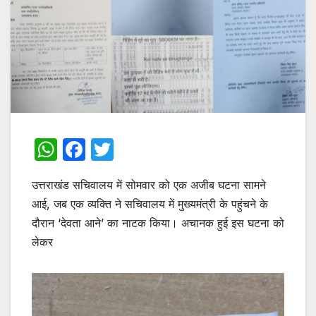
W
F
T
h
a
w
उत्तराखंड सचिवालय में सोमवार को एक अजीब घटना सामने
at
c
itt
आई, जब एक व्यक्ति ने सचिवालय में मुख्यमंत्री के पहुंचने के
s
e
er
दौरान ‘देवता आने’ का नाटक किया। अचानक हुई इस घटना को
A
b
लेकर
p
o
p
o
k