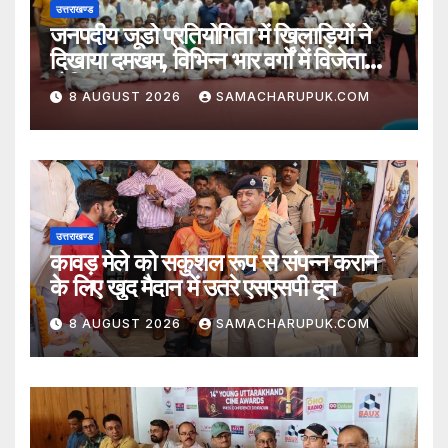
उत्तराखण्ड
जनपदीय जूडो प्रतियोगिता में खिलाड़ियों ने
दिखाया दमखम, विभिन्न भार वर्गों में विजेता
घोषित
8 AUGUST 2026
SAMACHARUPUK.COM
उत्तराखण्ड
कावड़ मेले को सकुशल रूप से संपन्न कराने
के लिए खुद मैदान में उतरे एसएसपी दून
8 AUGUST 2026
SAMACHARUPUK.COM