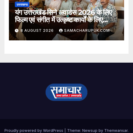
उत्तराखण्ड
यंग उत्तराखंड सिने अवार्डस 2026 के लिए
फिल्म एवं संगीत में उत्कृष्ट कार्यों के लिए
नामांकनों की घोषणा
8 AUGUST 2026
SAMACHARUPUK.COM
Proudly powered by WordPress
|
Theme:
Newsup
by
Themeansar
.