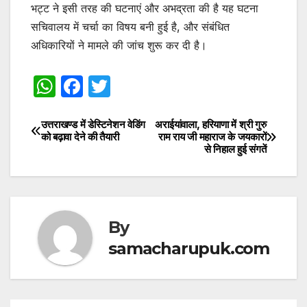
भट्ट ने इसी तरह की घटनाएं और अभद्रता की है यह घटना
सचिवालय में चर्चा का विषय बनी हुई है, और संबंधित
अधिकारियों ने मामले की जांच शुरू कर दी है।
W
F
T
h
a
w
at
c
itt
उत्तराखण्ड में डेस्टिनेशन वेडिंग
अराईयांवाला, हरियाणा में श्री गुरु
Post
को बढ़ावा देने की तैयारी
राम राय जी महाराज के जयकारों
s
e
er
से निहाल हुई संगतें
navigation
A
b
p
o
p
o
By
k
samacharupuk.com