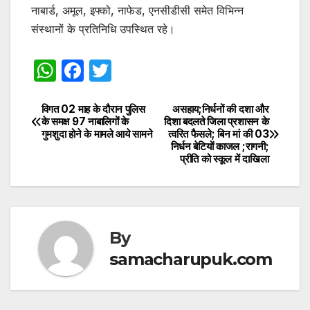
नाबार्ड, अमूल, इफ्को, नाफेड, एनसीडीसी समेत विभिन्न
संस्थानों के प्रतिनिधि उपस्थित रहे।
W
F
T
h
a
w
at
c
itt
विगत 02 माह के दौरान पुलिस
असहाय;निर्धनों की दशा और
Post
के समक्ष 97 नाबालिगों के
दिशा बदलते जिला प्रशासन के
s
e
er
गुमशुदा होने के मामले आये सामने
त्वरित फैसले; बिन मां की 03
navigation
निर्धन बेटियों काजल ;रागनी;
A
b
प्रीति को स्कूल में दाखिला
p
o
p
o
k
By
samacharupuk.com