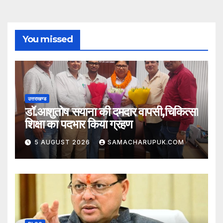
You missed
उत्तराखण्ड
डॉ.आशुतोष सयाना की दमदार वापसी,चिकित्सा
शिक्षा का पदभार किया ग्रहण
5 AUGUST 2026
SAMACHARUPUK.COM