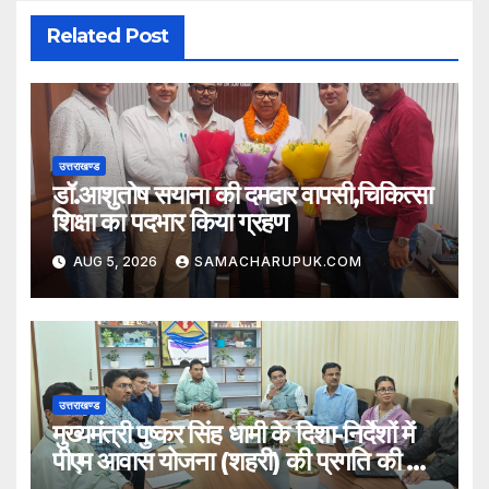
Related Post
उत्तराखण्ड
डॉ.आशुतोष सयाना की दमदार वापसी,चिकित्सा
शिक्षा का पदभार किया ग्रहण
AUG 5, 2026
SAMACHARUPUK.COM
उत्तराखण्ड
मुख्यमंत्री पुष्कर सिंह धामी के दिशा-निर्देशों में
पीएम आवास योजना (शहरी) की प्रगति की हुई
समीक्षा