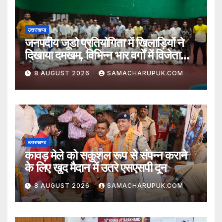
उत्तराखण्ड
जनपदीय जूडो प्रतियोगिता में खिलाड़ियों ने
दिखाया दमखम, विभिन्न भार वर्गों में विजेता
घोषित
8 AUGUST 2026
SAMACHARUPUK.COM
उत्तराखण्ड
कावड़ मेले को सकुशल रूप से संपन्न कराने
के लिए खुद मैदान में उतरे एसएसपी दून
8 AUGUST 2026
SAMACHARUPUK.COM