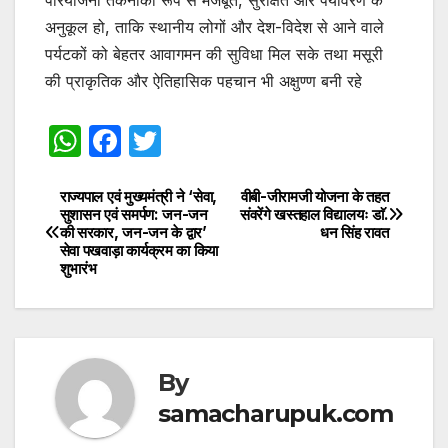
अनुकूल हो, ताकि स्थानीय लोगों और देश-विदेश से आने वाले
पर्यटकों को बेहतर आवागमन की सुविधा मिल सके तथा मसूरी
की प्राकृतिक और ऐतिहासिक पहचान भी अक्षुण्ण बनी रहे
W
F
T
h
a
w
at
c
itt
राज्यपाल एवं मुख्यमंत्री ने ‘सेवा,
वीबी-जीरामजी योजना के तहत
Post
सुशासन एवं समर्पण: जन-जन
संवरेंगे खस्तहाल विद्यालयः डाॅ.
s
e
er
की सरकार, जन-जन के द्वार’
धन सिंह रावत
navigation
सेवा पखवाड़ा कार्यक्रम का किया
A
b
शुभारंभ
p
o
p
o
k
By
samacharupuk.com