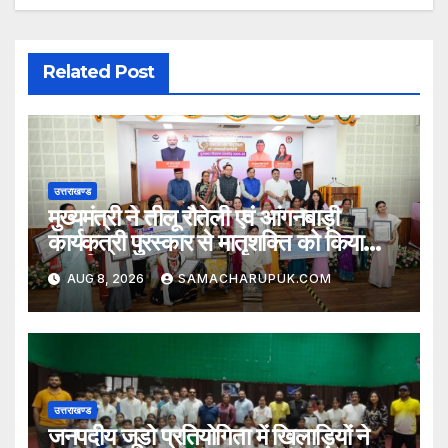
Related Post
उत्तराखण्ड
मुख्यमंत्री ने तीलू रौतेली एवं आंगनबाड़ी
कार्यकत्री पुरस्कार से मातृशक्ति को किया
सम्मानित
AUG 8, 2026
SAMACHARUPUK.COM
उत्तराखण्ड
जनपदीय जूडो प्रतियोगिता में खिलाड़ियों ने