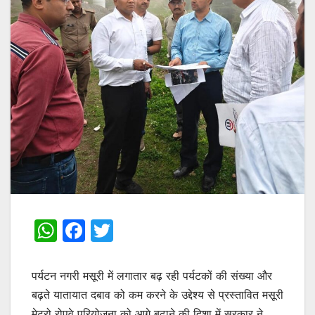
W
F
T
h
a
w
at
c
itt
पर्यटन नगरी मसूरी में लगातार बढ़ रही पर्यटकों की संख्या और
s
e
er
बढ़ते यातायात दबाव को कम करने के उद्देश्य से प्रस्तावित मसूरी
मेट्रो रोपवे परियोजना को आगे बढ़ाने की दिशा में सरकार ने