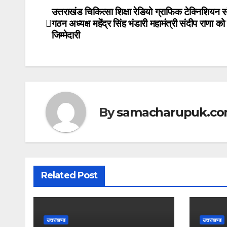
at
c
itt
उत्तराखंड चिकित्सा शिक्षा रेडियो ग्राफिक टेक्निशियन 
Post
गठन अध्यक्ष महेंद्र सिंह भंडारी महामंत्री संदीप राणा को
s
e
er
navigation
जिम्मेदारी
A
b
p
o
p
o
k
By
samacharupuk.c
Related Post
उत्तराखण्ड
उत्तराखण्ड