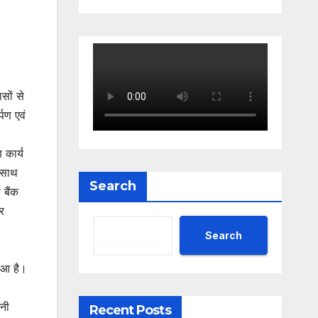
सों से
्पण एवं
 कार्य
े साथ
Search
 बैंक
र
Search
हुआ है।
ानी
Recent Posts