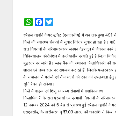
W
F
T
h
a
w
स्पेशल न्यूबॉर्न केयर यूनिट (एसएनसीयू) में अब तक हुआ 491 स
at
c
itt
जिले की स्वास्थ्य सेवाओं में सुधार निरंतर सुधार हो रहा है। मा0
s
e
er
सत्त निगरानी के परिणामस्वरूप जनपद देहरादून में विकास कार्य तेज़
A
b
चिकित्सालय कोरोनेशन में उल्लेखनीय प्रगति हुई है जिला चिकित
p
o
युद्धस्तर पर जारी है। ब्लड बैंक की स्थापना जिलाधिकारी की सर
p
o
शासन एवं उच्च स्तर पर समन्वय कर रहे हैं, जिसके फलस्वरूप इसी
के संचालन से मरीजों एवं तीमारदारों को रक्त की उपलब्धता हे
k
सुनिश्चित हो सकेगा।
जिलें में मातृत्व एवं शिशु स्वास्थ्य सेवाओं में सशक्तिकरण
जिलाधिकारी के सत्त प्रयासों एवं प्रभावी निगरानी के परिणामस्वर
12 नवम्बर 2024 को 6 बेड से प्रारम्भ हुई स्पेशल न्यूबॉर्न केय
एसएनसीयू विस्तारीकरण दृ ₹17.03 लाख, की धनराशि से किया ग