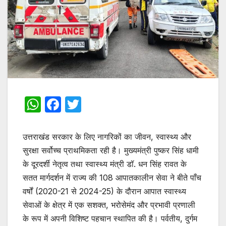
W
F
T
h
a
w
at
c
itt
उत्तराखंड सरकार के लिए नागरिकों का जीवन, स्वास्थ्य और
s
e
er
सुरक्षा सर्वोच्च प्राथमिकता रही है। मुख्यमंत्री पुष्कर सिंह धामी
के दूरदर्शी नेतृत्व तथा स्वास्थ्य मंत्री डॉ. धन सिंह रावत के
A
b
सतत मार्गदर्शन में राज्य की 108 आपातकालीन सेवा ने बीते पाँच
p
o
वर्षों (2020-21 से 2024-25) के दौरान आपात स्वास्थ्य
p
o
सेवाओं के क्षेत्र में एक सशक्त, भरोसेमंद और प्रभावी प्रणाली
k
के रूप में अपनी विशिष्ट पहचान स्थापित की है। पर्वतीय, दुर्गम