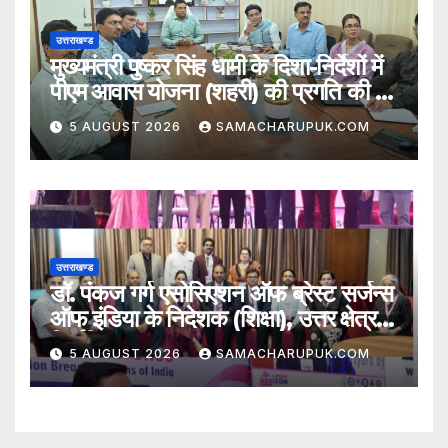
उत्तराखण्ड
मुख्यमंत्री पुष्कर सिंह धामी के दिशा-निर्देशों में
पीएम आवास योजना (शहरी) की प्रगति की हुई
समीक्षा
5 AUGUST 2026
SAMACHARUPUK.COM
उत्तराखण्ड
डॉ. पंकज गर्ग एसोसिएशन ऑफ ब्रेस्ट सर्जन्स
ऑफ इंडिया के निदेशक (शिक्षा), उत्तर क्षेत्र
निर्वाचित
5 AUGUST 2026
SAMACHARUPUK.COM