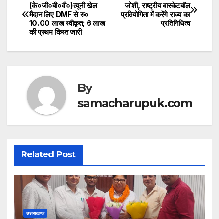
at
c
itt
Post
(के०जी०बी०वी०)त्यूनी खेल
जोशी, राष्ट्रीय बास्केटबॉल
s
e
er
मैदान लिए DMF से रु०
प्रतियोगिता में करेंगे राज्य का
navigation
10.00 लाख स्वीकृत; 6 लाख
प्रतिनिधित्व
A
b
की प्रथम किस्त जारी
p
o
p
o
k
By
samacharupuk.com
Related Post
उत्तराखण्ड