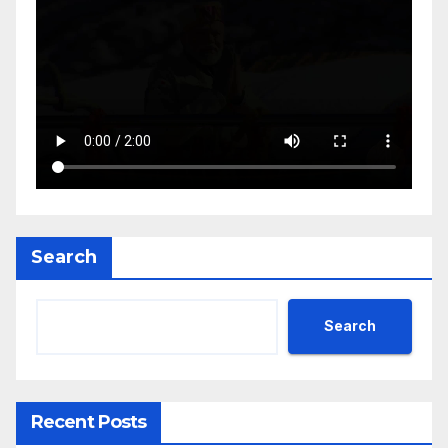
Search
Search
Recent Posts