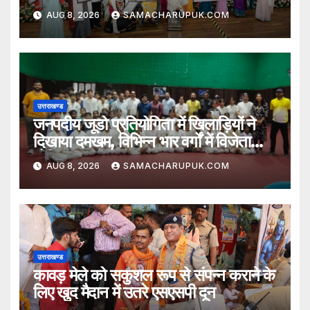
सम्मानित
AUG 8, 2026
SAMACHARUPUK.COM
उत्तराखण्ड
जनपदीय जूडो प्रतियोगिता में खिलाड़ियों ने
दिखाया दमखम, विभिन्न भार वर्गों में विजेता
घोषित
AUG 8, 2026
SAMACHARUPUK.COM
उत्तराखण्ड
कावड़ मेले को सकुशल रूप से संपन्न कराने के
लिए खुद मैदान में उतरे एसएसपी दून