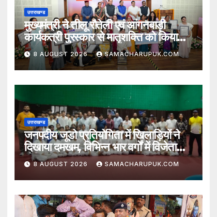
उत्तराखण्ड
मुख्यमंत्री ने तीलू रौतेली एवं आंगनबाड़ी
कार्यकत्री पुरस्कार से मातृशक्ति को किया
सम्मानित
8 AUGUST 2026
SAMACHARUPUK.COM
उत्तराखण्ड
जनपदीय जूडो प्रतियोगिता में खिलाड़ियों ने
दिखाया दमखम, विभिन्न भार वर्गों में विजेता
घोषित
8 AUGUST 2026
SAMACHARUPUK.COM