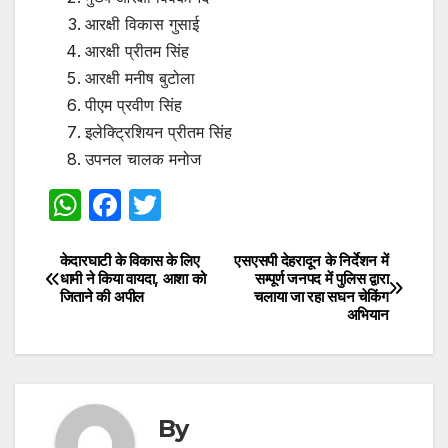
आरक्षी विकास गुसाई
आरक्षी प्रीतम सिंह
आरक्षी मनीष बुटोला
पीएम प्रवीण सिंह
इलेक्ट्रिशियन प्रीतम सिंह
उपनल चालक मनोज
W
F
T
h
a
w
at
c
itt
केदारघाटी के विकास के लिए
एसएसपी देहरादून के निर्देशन में
Post
धामी ने किया वायदा, आशा को
सम्पूर्ण जनपद में पुलिस द्वारा
s
e
er
जिताने की अपील
चलाया जा रहा सघन चेकिंग
navigation
अभियान
A
b
p
o
p
o
k
By