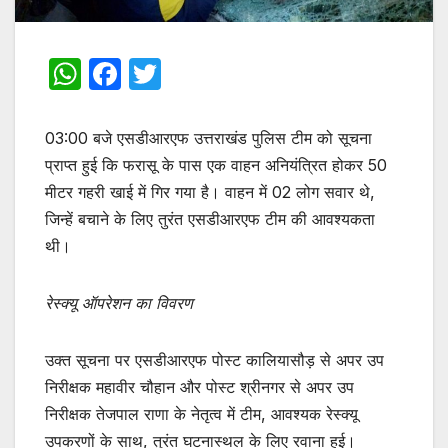
W
F
T
h
a
w
at
c
itt
03:00 बजे एसडीआरएफ उत्तराखंड पुलिस टीम को सूचना
s
e
er
प्राप्त हुई कि फरासू के पास एक वाहन अनियंत्रित होकर 50
मीटर गहरी खाई में गिर गया है। वाहन में 02 लोग सवार थे,
A
b
जिन्हें बचाने के लिए तुरंत एसडीआरएफ टीम की आवश्यकता
p
o
थी।
p
o
k
रेस्क्यू ऑपरेशन का विवरण
उक्त सूचना पर एसडीआरएफ पोस्ट कालियासौड़ से अपर उप
निरीक्षक महावीर चौहान और पोस्ट श्रीनगर से अपर उप
निरीक्षक तेजपाल राणा के नेतृत्व में टीम, आवश्यक रेस्क्यू
उपकरणों के साथ, तुरंत घटनास्थल के लिए रवाना हुई।