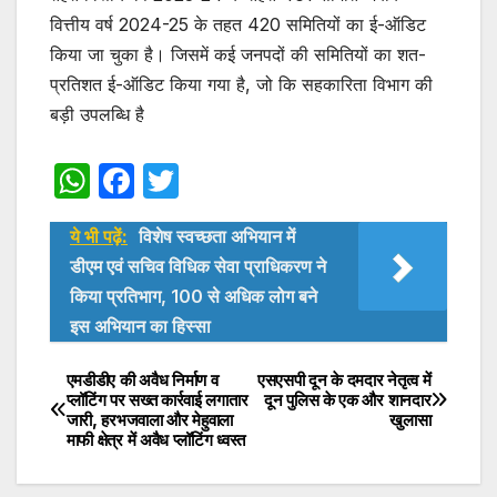
वित्तीय वर्ष 2024-25 के तहत 420 समितियों का ई-ऑडिट
किया जा चुका है। जिसमें कई जनपदों की समितियों का शत-
प्रतिशत ई-ऑडिट किया गया है, जो कि सहकारिता विभाग की
बड़ी उपलब्धि है
W
F
T
h
a
w
ये भी पढ़ें:
विशेष स्वच्छता अभियान में
at
c
itt
डीएम एवं सचिव विधिक सेवा प्राधिकरण ने
s
e
er
किया प्रतिभाग, 100 से अधिक लोग बने
A
b
इस अभियान का हिस्सा
p
o
एमडीडीए की अवैध निर्माण व
एसएसपी दून के दमदार नेतृत्व में
Post
p
o
प्लॉटिंग पर सख्त कार्रवाई लगातार
दून पुलिस के एक और शानदार
k
जारी, हरभजवाला और मेहुवाला
खुलासा
navigation
माफी क्षेत्र में अवैध प्लॉटिंग ध्वस्त