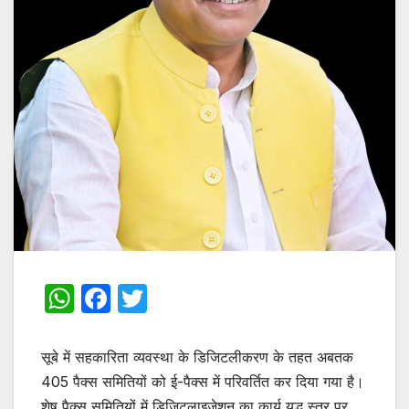
W
F
T
h
a
w
at
c
itt
सूबे में सहकारिता व्यवस्था के डिजिटलीकरण के तहत अबतक
s
e
er
405 पैक्स समितियों को ई-पैक्स में परिवर्तित कर दिया गया है।
शेष पैक्स समितियों में डिजिटलाइजेशन का कार्य युद्ध स्तर पर