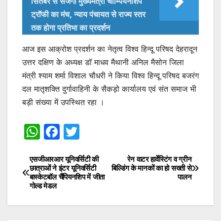
सितंबर से सजेगा मुख्यमंत्री चौम्पियनशिप
ट्रॉफी का मंच, न्याय पंचायत से राज्य स्तर
तक होगा प्रतिभा का प्रदर्शन
आज इस आक्रोश प्रदर्शन का नेतृत्व विश्व हिन्दू परिषद देहरादून
उत्तर दक्षिण के अध्यक्ष डॉ माधव मैथानी अनिल मैसोन जिला
मंत्री श्याम शर्मा विशाल चौधरी ने किया विश्व हिन्दू परिषद बजरंग
दल मातृशक्ति दुर्गावाहिनी के सैकड़ो कार्यालय एवं संत समाज भी
बड़ी संख्या में उपस्थित रहा ।
W
F
T
h
a
w
at
c
itt
एसजीआरआर यूनिवर्सिटी की
रेन वाटर हार्वेस्टिंग व ग्रीन
Post
छात्राओं ने इंटर यूनिवर्सिटी
बिल्डिंग के मानकों का हो सख्ती से
s
e
er
बास्केटबॉल चैंपियनशिप में जीता
पालन
navigation
गोल्ड मेडल
A
b
p
o