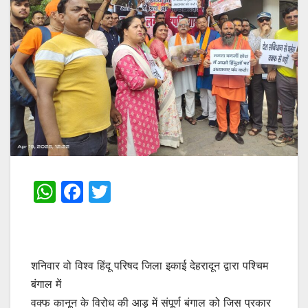
W
F
T
h
a
w
at
c
itt
s
e
er
शनिवार वो विश्व हिंदू परिषद जिला इकाई देहरादून द्वारा पश्चिम
A
b
बंगाल में
p
o
वक्फ कानून के विरोध की आड़ में संपूर्ण बंगाल को जिस प्रकार