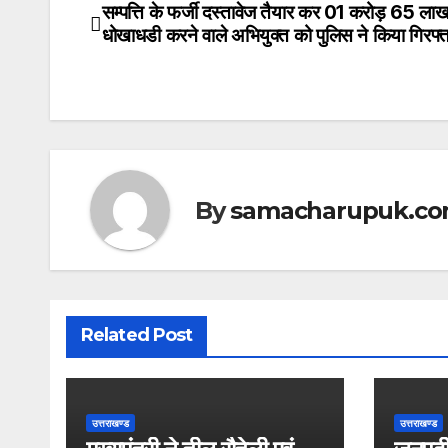
at
c
itt
सम्पत्ति के फर्जी दस्तावेज तैयार कर 01 करोड़ 65 लाख
Post
धोखाधडी करने वाले अभियुक्त को पुलिस ने किया गिरफ्त
s
e
er
navigation
A
b
p
o
p
o
k
By
samacharupuk.c
Related Post
उत्तराखण्ड
उत्तराखण्ड