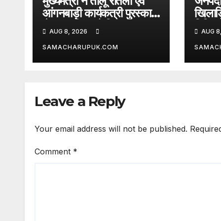
मुख्यमंत्री ने तीलू रौतेली एवं
जनपदीय
आंगनबाड़ी कार्यकत्री पुरस्कार
खिलाड़
से मातृशक्ति को किया
विभिन्न 
AUG 8, 2026
AUG 8
सम्मानित
घोषित
SAMACHARUPUK.COM
SAMAC
Leave a Reply
Your email address will not be published.
Require
Comment
*