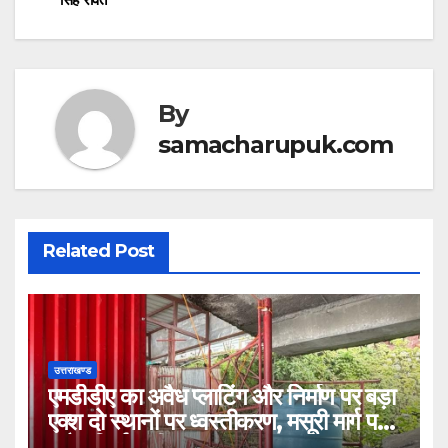
A
b
p
o
p
o
k
By
samacharupuk.com
Related Post
उत्तराखण्ड
एमडीडीए का अवैध प्लाटिंग और निर्माण पर बड़ा
एक्श दो स्थानों पर ध्वस्तीकरण, मसूरी मार्ग पर
अवैध निर्माण सील