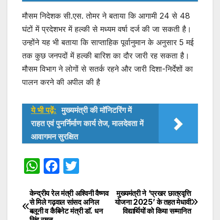
मौसम निदेशक सी.एस. तोमर ने बताया कि आगामी 24 से 48
घंटों में प्रदेशभर में हल्की से मध्यम वर्षा दर्ज की जा सकती है।
उन्होंने यह भी बताया कि साप्ताहिक पूर्वानुमान के अनुसार 5 मई
तक कुछ जनपदों में हल्की बारिश का दौर जारी रह सकता है।
मौसम विभाग ने लोगों से सतर्क रहने और जारी दिशा-निर्देशों का
पालन करने की अपील की है
ये भी पढ़ें:
मुख्यमंत्री की मॉनिटरिंग में
राहत एवं पुनर्निर्माण कार्य तेज, मालदेवता में
आवागमन सुरक्षित
W
F
T
h
a
w
at
c
itt
केन्द्रीय रेल मंत्री अश्विनी वैष्णव
मुख्यमंत्री ने ‘प्रखर छात्रवृत्ति
Post
से मिले गढ़वाल सांसद अनिल
योजना 2025’ के तहत मेधावी
s
e
er
बलूनी व कैबिनेट मंत्री डाॅ. धन
विद्यार्थियों को किया सम्मानित
navigation
सिंह रावत