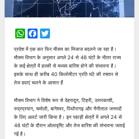
W
F
T
h
a
w
प्रदेश में एक बार फिर मौसम का मिजाज बदलने जा रहा है।
at
c
itt
मौसम विभाग के अनुसार अगले 24 से 48 घंटों के भीतर राज्य
s
e
er
के कई क्षेत्रों में हल्की से मध्यम बारिश होने की संभावना है।
A
b
इसके साथ ही करीब 40 किलोमीटर प्रति घंटे की रफ्तार से
p
o
तेज हवाएं चलने के आसार हैं
p
o
k
मौसम विभाग ने विशेष रूप से देहरादून, टिहरी, उत्तरकाशी,
रुद्रप्रयाग, चमोली, बागेश्वर, पिथौरागढ़ और नैनीताल जनपदों
के लिए अलर्ट जारी किया है। इन पहाड़ी क्षेत्रों में अगले 24 से
48 घंटों के दौरान ओलावृष्टि और तेज बारिश की संभावना जताई
गई है।