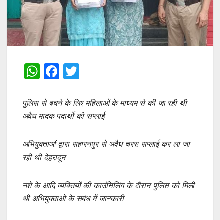
W
F
T
h
a
w
at
c
itt
पुलिस से बचने के लिए महिलाओं के माध्यम से की जा रही थी
s
e
er
अवैध मादक पदार्थो की सप्लाई
A
b
अभियुक्ताओं द्वारा सहारनपुर से अवैध चरस सप्लाई कर ला जा
p
o
रही थी देहरादून
p
o
k
नशे के आदि व्यक्तियों की काउंसिलिंग के दौरान पुलिस को मिली
थी अभियुक्ताओ के संबंध में जानकारी