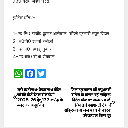
730 ग्राम अवैध चरस
पुलिस टीम :-
1- उ0नि0 राजीव कुमार धारीवाल, चौकी प्रभारी मयूर विहार
2- उ0नि0 रजनी चमोली
3- कानि0 हिमांशु कुमार
4- म0का0 शोभा सेमवाल
W
F
T
h
a
w
at
c
itt
श्री बदरीनाथ-केदारनाथ मंदिर
जिला प्रशासन की क्यूआरटी
Post
समिति बोर्ड बैठक बीकेटीसी
बारिश के दौरान रही सक्रिय
s
e
er
2025-26 हेतु 127 करोड़ के
प्रिंस चौक पर जलभराव की
navigation
बजट का अनुमोदन
स्थिति में क्यूआरटी टीम ने
A
b
सक्रियता से जल भराव के कारक
को तत्काल किया दूर
p
o