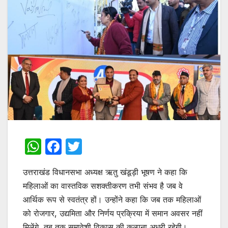
W
F
T
h
a
w
उत्तराखंड विधानसभा अध्यक्ष ऋतु खंडूड़ी भूषण ने कहा कि
at
c
itt
महिलाओं का वास्तविक सशक्तीकरण तभी संभव है जब वे
s
e
er
आर्थिक रूप से स्वतंत्र हों। उन्होंने कहा कि जब तक महिलाओं
A
b
को रोजगार, उद्यमिता और निर्णय प्रक्रिया में समान अवसर नहीं
p
o
मिलेंगे, तब तक समावेशी विकास की कल्पना अधूरी रहेगी।