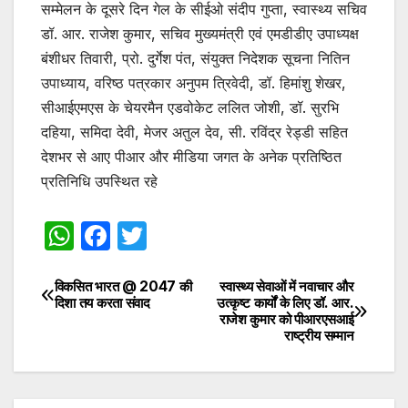
सम्मेलन के दूसरे दिन गेल के सीईओ संदीप गुप्ता, स्वास्थ्य सचिव
डॉ. आर. राजेश कुमार, सचिव मुख्यमंत्री एवं एमडीडीए उपाध्यक्ष
बंशीधर तिवारी, प्रो. दुर्गेश पंत, संयुक्त निदेशक सूचना नितिन
उपाध्याय, वरिष्ठ पत्रकार अनुपम त्रिवेदी, डॉ. हिमांशु शेखर,
सीआईएमएस के चेयरमैन एडवोकेट ललित जोशी, डॉ. सुरभि
दहिया, समिदा देवी, मेजर अतुल देव, सी. रविंद्र रेड्डी सहित
देशभर से आए पीआर और मीडिया जगत के अनेक प्रतिष्ठित
प्रतिनिधि उपस्थित रहे
W
F
T
h
a
w
at
c
itt
विकसित भारत @ 2047 की
स्वास्थ्य सेवाओं में नवाचार और
Post
दिशा तय करता संवाद
उत्कृष्ट कार्यों के लिए डॉ. आर.
s
e
er
राजेश कुमार को पीआरएसआई
navigation
राष्ट्रीय सम्मान
A
b
p
o