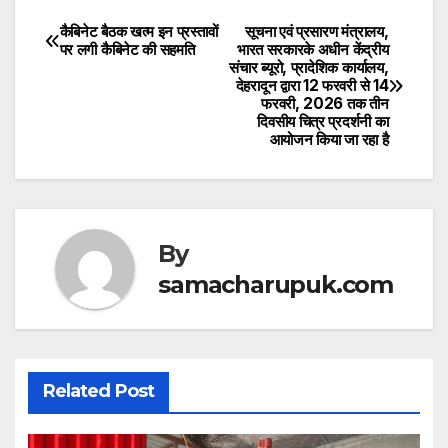
h
a
w
at
c
itt
कैबिनेट बैठक खत्म इन प्रस्तावों
सूचना एवं प्रसारण मंत्रालय,
Post
पर लगी कैबिनेट की सहमति
भारत सरकारके अधीन केंद्रीय
s
e
er
संचार ब्यूरो, प्रादेशिक कार्यालय,
navigation
देहरादून द्वारा 12 फरवरी से 14
A
b
फरवरी, 2026 तक तीन
दिवसीय चित्र प्रदर्शनी का
p
o
आयोजन किया जा रहा है
p
o
k
By
samacharupuk.com
Related Post