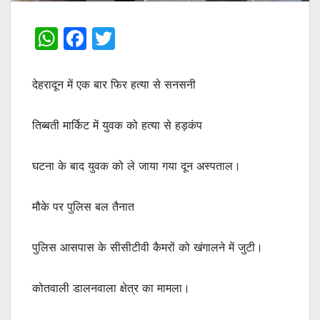
W
F
T
h
a
w
at
c
itt
देहरादून में एक बार फिर हत्या से सनसनी
s
e
er
A
b
तिब्बती मार्किट में युवक को हत्या से हड़कंप
p
o
घटना के बाद युवक को ले जाया गया दून अस्पताल।
p
o
k
मौके पर पुलिस बल तैनात
पुलिस आसपास के सीसीटीवी कैमरों को खंगालने में जुटी।
कोतवाली डालनवाला क्षेत्र का मामला।