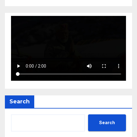
Search
Search