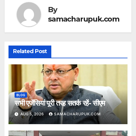
p
o
By
k
samacharupuk.com
Related Post
BLOG
सभी एजेंसियां पूरी तरह सतर्क रहें- सीएम
AUG 5, 2026
SAMACHARUPUK.COM