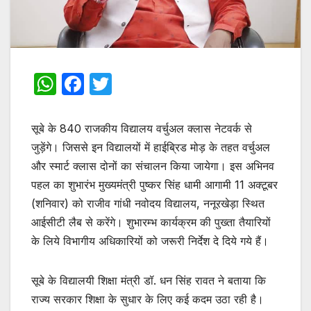
W
F
T
h
a
w
at
c
itt
सूबे के 840 राजकीय विद्यालय वर्चुअल क्लास नेटवर्क से
s
e
er
जुड़ेंगे। जिससे इन विद्यालयों में हाईब्रिड मोड़ के तहत वर्चुअल
और स्मार्ट क्लास दोनों का संचालन किया जायेगा। इस अभिनव
A
b
पहल का शुभारंभ मुख्यमंत्री पुष्कर सिंह धामी आगामी 11 अक्टूबर
p
o
(शनिवार) को राजीव गांधी नवोदय विद्यालय, ननूरखेड़ा स्थित
p
o
आईसीटी लैब से करेंगे। शुभारम्भ कार्यक्रम की पुख्ता तैयारियों
k
के लिये विभागीय अधिकारियों को जरूरी निर्देश दे दिये गये हैं।
सूबे के विद्यालयी शिक्षा मंत्री डॉ. धन सिंह रावत ने बताया कि
राज्य सरकार शिक्षा के सुधार के लिए कई कदम उठा रही है।