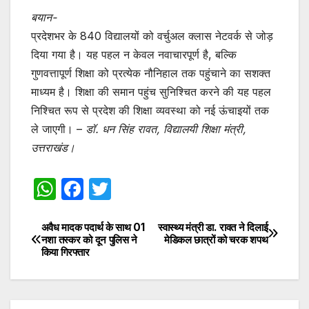
बयान-
प्रदेशभर के 840 विद्यालयों को वर्चुअल क्लास नेटवर्क से जोड़
दिया गया है। यह पहल न केवल नवाचारपूर्ण है, बल्कि
गुणवत्तापूर्ण शिक्षा को प्रत्येक नौनिहाल तक पहुंचाने का सशक्त
माध्यम है। शिक्षा की समान पहुंच सुनिश्चित करने की यह पहल
निश्चित रूप से प्रदेश की शिक्षा व्यवस्था को नई ऊंचाइयों तक
ले जाएगी। –
डॉ. धन सिंह रावत, विद्यालयी शिक्षा मंत्री,
उत्तराखंड।
W
F
T
h
a
w
at
c
itt
अवैध मादक पदार्थ के साथ 01
स्वास्थ्य मंत्री डा. रावत ने दिलाई
Post
नशा तस्कर को दून पुलिस ने
मेडिकल छात्रों को चरक शपथ
s
e
er
किया गिरफ्तार
navigation
A
b
p
o