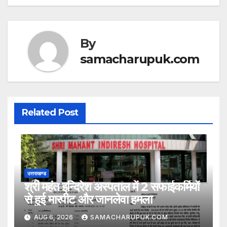
p
o
p
o
k
By
samacharupuk.com
Related Post
उत्तराखण्ड
श्री महंत इन्दिरेश अस्पताल में 2 सफाईकर्मियों
से हुई मारपीट और जानलेवा हमला
AUG 6, 2026
SAMACHARUPUK.COM