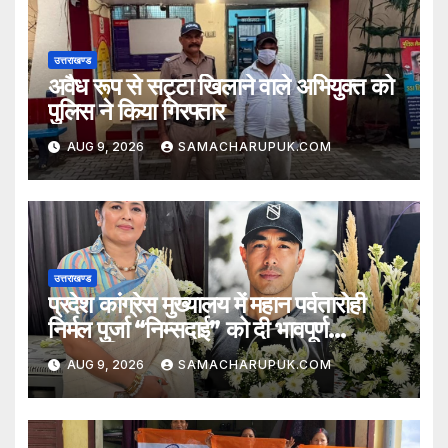
उत्तराखण्ड
अवैध रूप से सट्टा खिलाने वाले अभियुक्त को
पुलिस ने किया गिरफ्तार
AUG 9, 2026
SAMACHARUPUK.COM
उत्तराखण्ड
प्रदेश कांग्रेस मुख्यालय में महान पर्वतारोही
निर्मल पुर्जा “निम्सदाई” को दी भावपूर्ण
श्रद्धांजलि
AUG 9, 2026
SAMACHARUPUK.COM