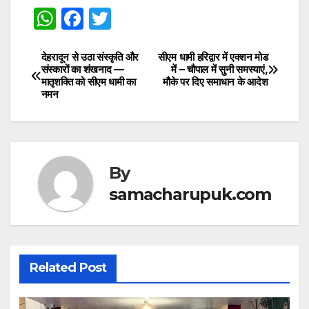
W
F
T
h
a
w
at
c
itt
देहरादून से उठा संस्कृति और
सीएम धामी हरिद्वार में एक्शन मोड
Post
संस्कारों का शंखनाद —
में – चौपाल में सुनी समस्याएं,
s
e
er
मातृशक्ति को सीएम धामी का
मौके पर दिए समाधान के आदेश
navigation
नमन
A
b
p
o
p
o
k
By
samacharupuk.com
Related Post