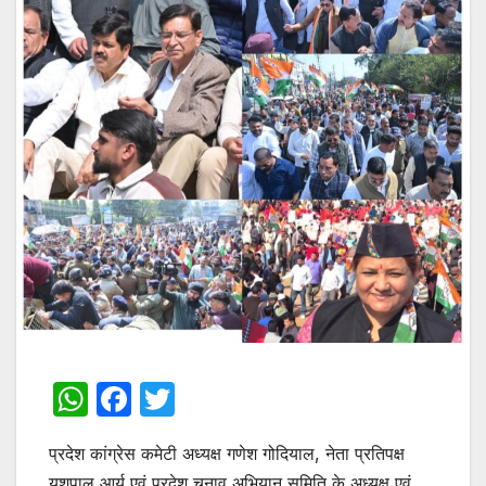
W
F
T
h
a
w
प्रदेश कांग्रेस कमेटी अध्यक्ष गणेश गोदियाल, नेता प्रतिपक्ष
at
c
itt
यशपाल आर्य एवं प्रदेश चुनाव अभियान समिति के अध्यक्ष एवं