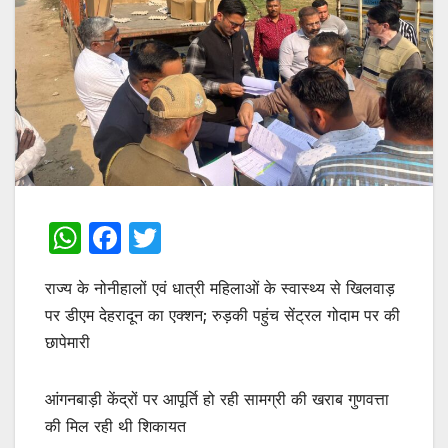
W
F
T
h
a
w
राज्य के नोनीहालों एवं धात्री महिलाओं के स्वास्थ्य से खिलवाड़
at
c
itt
पर डीएम देहरादून का एक्शन; रुड़की पहुंच सेंट्रल गोदाम पर की
s
e
er
छापेमारी
A
b
p
o
आंगनबाड़ी केंद्रों पर आपूर्ति हो रही सामग्री की खराब गुणवत्ता
p
o
की मिल रही थी शिकायत