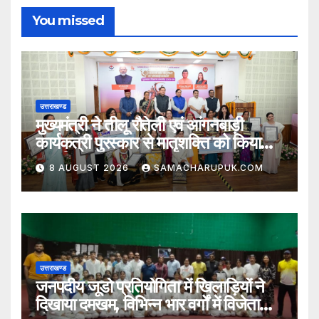
You missed
उत्तराखण्ड
मुख्यमंत्री ने तीलू रौतेली एवं आंगनबाड़ी
कार्यकत्री पुरस्कार से मातृशक्ति को किया
सम्मानित
8 AUGUST 2026
SAMACHARUPUK.COM
उत्तराखण्ड
जनपदीय जूडो प्रतियोगिता में खिलाड़ियों ने
दिखाया दमखम, विभिन्न भार वर्गों में विजेता