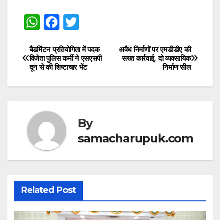
W
F
T
h
a
w
at
c
itt
बैडमिंटन प्रतियोगिता में पदक
अवैध निर्माणों पर एमडीडीए की
Post
विजेता पुलिस कर्मी ने एसएसपी
सख्त कार्रवाई, दो व्यवसायिक
s
e
er
दून से की शिष्टाचार भेंट
निर्माण सील
navigation
A
b
p
o
p
o
By
k
samacharupuk.com
Related Post