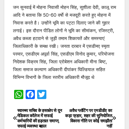
जन सुनवाई में मोहना निवासी मोहन सिंह, सुशीला देवी, कालू राम
आदि ने बताया कि 50-60 वर्षाे से मजदूरी करते हुए मोहना में
निवास करते है। उन्होंने भूमि का पट्टा दिलाए जाने की गुहार
लगाई। इस दौरान पीडित लोगों ने भूमि का सीमांकन, रजिस्ट्री,
अवैध कब्जा हटवाने से जुड़ी तमाम शिकायतें और समस्याएं
जिलाधिकारी के समक्ष रखी। जनता दरबार में एसडीमए स्मृता
परमार, एसडीएम अपूर्वा सिंह, एसडीएम विनोद कुमार, परियोजना
निदेशक विक्रम सिंह, जिला प्रोबेशन अधिकारी मीना बिष्ट,
जिला समाज कल्याण अधिकारी दीपांकर घिल्डियाल सहित
विभिन्न विभागों के जिला स्तरीय अधिकारी मौजूद थे
W
F
T
h
a
w
at
c
itt
स्वास्थ्य सचिव के हस्तक्षेप से दून
अवैध प्लॉटिंग पर एमडीडीए का
Post
मेडिकल कॉलेज में सफाई
कड़ा प्रहार, शहर की सुनियोजित
s
e
er
कर्मचारियों की हड़ताल समाप्त,
विकास नीति पर कोई समझौता
navigation
सफाई व्यवस्था बहाल
नहीं