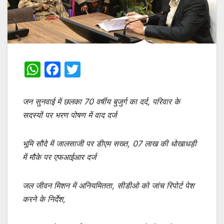
W
F
T
h
a
w
at
c
itt
जन सुनवाई में छलका 70 वर्षीय बुजुर्ग का दर्द, परिवार के
s
e
er
सदस्यों पर भरण पोषण में वाद दर्ज
A
b
भूमि सौदे में जालसाजी पर डीएम सख्त, 07 लाख की धोखाधड़ी
p
o
में मौके पर एफआईआर दर्ज
p
o
k
जल जीवन मिशन में अनियमितता, सीडीओ को जांच रिपोर्ट पेश
करने के निर्देश,