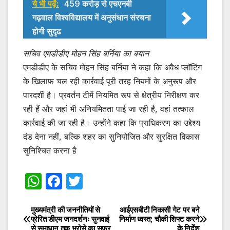
ये भी पढ़ें:
459 करोड़ से एचएनबी
गढ़वाल विश्वविद्यालय में अनुसंधान संरचना
होगी सुदृढ
सचिव एमडीडीए मोहन सिंह बर्निया का बयान
एमडीडीए के सचिव मोहन सिंह बर्निया ने कहा कि अवैध प्लॉटिंग
के खिलाफ चल रही कार्रवाई पूरी तरह नियमों के अनुरूप और
पारदर्शी है। प्रवर्तन टीमें नियमित रूप से क्षेत्रीय निरीक्षण कर
रही हैं और जहां भी अनियमितता पाई जा रही है, वहां तत्काल
कार्रवाई की जा रही है। उन्होंने कहा कि प्राधिकरण का उद्देश्य
दंड देना नहीं, बल्कि शहर का सुनियोजित और सुरक्षित विकास
सुनिश्चित करना है
W
F
T
h
a
w
at
c
itt
मुख्यमंत्री की जननीतियों से
आईएसबीटी निकासी गेट पर बने
Post
प्रेरित डीएम जनदर्शनः सुनवाई
निर्माण ध्वस्त; चौकी शिफ्ट करने
से समाधान तक भरोसे का सफर
के निर्देश