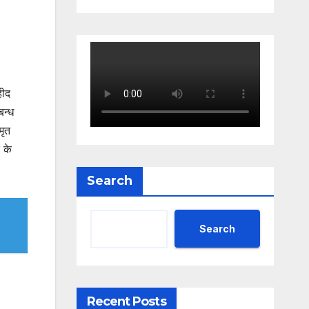
हीद
बन्ध
मृत
 के
Search
Search
Recent Posts