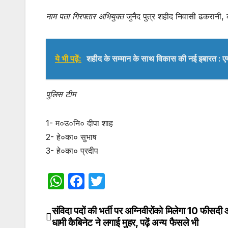
नाम पता गिरफ्तार अभियुक्त
जुनैद पुत्र शहीद निवासी ढकरानी,
ये भी पढ़ें:
शहीद के सम्मान के साथ विकास की नई इबारत : ए
पुलिस टीम
1- म०उ०नि० दीपा शाह
2- हे०का० सुभाष
3- हे०का० प्रदीप
W
F
T
h
a
w
at
c
itt
संविदा पदों की भर्ती पर अग्निवीरोंको मिलेगा 10 फीसदी 
Post
धामी कैबिनेट ने लगाई मुहर, पढ़ें अन्य फैसले भी