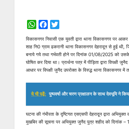
W
F
T
h
a
w
विकासनगर निवासी एक युवती द्वारा थाना विकासनगर पर आकर श
at
c
itt
शाह नि0 ग्राम ढकरानी थाना विकासनगर देहरादून से हुई थी, जि
s
e
er
बनाये गये तथा गर्भवती होने पर दिनांक 01/08/2025 को उसके द्
A
b
घोषित कर दिया था। प्रार्थना पत्र में पीड़िता द्वारा विपक्षी जु
p
o
आधार पर विपक्षी जुनैद उपरोक्त के विरुद्ध थाना विकासनगर
p
o
k
ये भी पढ़ें:
पुष्पवर्षा और चरण प्रक्षालन के साथ देवभूमि ने कि
घटना की गंभीरता के दृष्टिगत एसएसपी देहरादून द्वारा अभियुक्त
मुखबिर की सूचना पर अभियुक्त जुनैद पुत्र शहीद को दिनांक