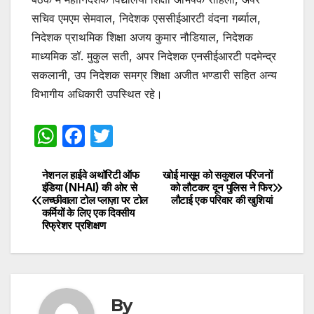
सचिव एमएम सेमवाल, निदेशक एससीईआरटी वंदना गर्ब्याल,
निदेशक प्राथमिक शिक्षा अजय कुमार नौडियाल, निदेशक
माध्यमिक डॉ. मुकुल सती, अपर निदेशक एनसीईआरटी पदमेन्द्र
सकलानी, उप निदेशक समग्र शिक्षा अजीत भण्डारी सहित अन्य
विभागीय अधिकारी उपस्थित रहे।
W
F
T
h
a
w
at
c
itt
नेशनल हाईवे अथॉरिटी ऑफ
खोई मासूम को सकुशल परिजनों
Post
इंडिया (NHAI) की ओर से
को लौटकर दून पुलिस ने फिर
s
e
er
लच्छीवाला टोल प्लाज़ा पर टोल
लौटाई एक परिवार की खुशियां
navigation
कर्मियों के लिए एक दिवसीय
A
b
रिफ्रेशर प्रशिक्षण
p
o
p
o
k
By