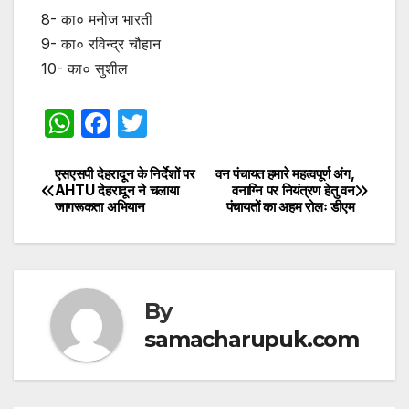
8- का० मनोज भारती
9- का० रविन्द्र चौहान
10- का० सुशील
W
F
T
h
a
w
at
c
itt
एसएसपी देहरादून के निर्देशों पर
वन पंचायत हमारे महत्वपूर्ण अंग,
Post
AHTU देहरादून ने चलाया
वनाग्नि पर नियंत्रण हेतु वन
s
e
er
जागरूकता अभियान
पंचायतों का अहम रोलः डीएम
navigation
A
b
p
o
p
o
By
k
samacharupuk.com