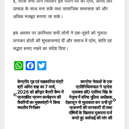
है, ताकि सभी लोग मिलकर इस पावन पर्व को प्रेम, आनंद और
उत्साह के साथ मना सकें तथा सामाजिक समरसता को और
अधिक मजबूत बनाया जा सके।
इस अवसर पर उपस्थित सभी लोगों ने एक-दूसरे को गुलाल
लगाकर होली की शुभकामनाएं दीं और समाज में प्रेम, शांति एवं
सद्भाव बनाए रखने का संदेश दिया।
W
F
T
h
a
w
at
c
itt
केन्द्रीय गृह एवं सहकारिता मंत्री
काग्रेस नेताओं के एक
Post
श्री अमित शाह का 7 मार्च,
प्रतिनिधिमण्डल ने प्रदेश
s
e
er
2026 को हरिद्वार बैरागी कैम्प में
प्रवक्ता डॉ0 प्रतिमा सिंह के
navigation
प्रस्तावित भ्रमण कार्यक्रम की
नेतृत्व में वरिष्ठ पुलिस अधीक्षक
A
b
तैयारियों का मुख्यमंत्री ने किया
देहरादून से मुलाकात कर उन्हें पूरे
स्थलीय निरीक्षण
प्रकरणों की जानकारी दी तथा
p
o
दोषियों के खिलाफ मुकदमा दर्ज
p
o
करते हुए कार्रवाई की मांग की