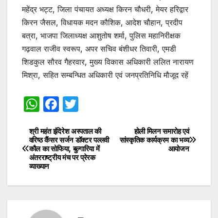
महेंद्र भट्ट, जिला पंचायत अध्यक्ष किरन चौधरी, मेयर हरिद्वार
किरन जैसल, विधायक मदन कौशिक, आदेश चौहान, प्रदीप
बत्रा, भाजपा जिलाध्यक्ष आशुतोष शर्मा, पुलिस महानिरीक्षक
गढ़वाल राजीव स्वरूप, अपर सचिव बंशीधर तिवारी, एमडी
शिडकुल सौरव गैहरवार, मुख्य विकास अधिकारी ललित नारायण
मिश्रा, सहित सम्बन्धित अधिकारी एवं जनप्रतिनिधि मौजूद रहें
W
F
T
h
a
w
at
c
itt
श्री महंत इंदिरेश अस्पताल की
होली मिलन समारोह एवं
Post
वरिष्ठ कैंसर सर्जन डॉक्टर पल्लवी
सांस्कृतिक कार्यक्रम का भव्य
s
e
er
कौल का सोफिया, बुल्गारिया में
आयोजन
navigation
अंतरराष्ट्रीय मंच पर प्रेरक
A
b
व्याख्यान
p
o
p
o
k