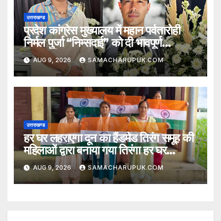
उत्तराखण्ड
प्रदेश कांग्रेस मुख्यालय में महान पर्वतारोही
निर्मल पुर्जा “निम्सदाई” को दी भावपूर्ण
श्रद्धांजलि
AUG 9, 2026
SAMACHARUPUK.COM
उत्तराखण्ड
हर घर लहराएगा दून का हैंडमेड तिरंग समूह की
महिलाओं द्वारा बनाया गया तिरंगा हर घर
लहराएगा
AUG 9, 2026
SAMACHARUPUK.COM