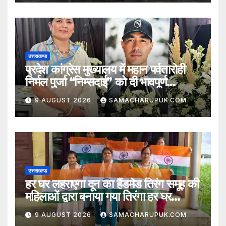
उत्तराखण्ड
प्रदेश कांग्रेस मुख्यालय में महान पर्वतारोही
निर्मल पुर्जा “निम्सदाई” को दी भावपूर्ण
श्रद्धांजलि
9 AUGUST 2026
SAMACHARUPUK.COM
उत्तराखण्ड
हर घर लहराएगा दून का हैंडमेड तिरंग समूह की
महिलाओं द्वारा बनाया गया तिरंगा हर घर
लहराएगा
9 AUGUST 2026
SAMACHARUPUK.COM