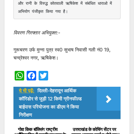
और रानी के विरुद्ध कोतवाली ऋषिकेश में संबंधित धाराओ में 
अभियोग पंजीकृत किया गया है।
विवरण गिरफ्तार अभियुक्त:-
गुरूचरण उर्फ मुन्ना पुत्र स्व0 सुभाष निवासी गली नं0 19,
चन्द्रेश्वर नगर, ऋषिकेश।
W
F
T
h
a
w
ये भी पढ़ें:
दिल्ली-देहरादून आर्थिक
at
c
itt
कॉरिडोर से जुड़ी 12 किमी ग्रीनफील्ड
s
e
er
बाईपास परियोजना का डीएम ने किया
A
b
निरीक्षण
p
o
गोवा किक बाॅक्सिंग राष्ट्रीय
उत्तराखंड के कोचिंग सेंटर पर
Post
p
o