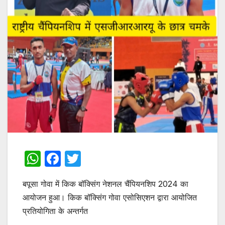
W
F
T
h
a
w
बपूसा गोवा में किक बॉक्सिंग नेशनल चैंपियनशिप 2024 का
at
c
itt
आयोजन हुआ। किक बॉक्सिंग गोवा एसोसिएशन द्वारा आयोजित
s
e
er
प्रतियोगिता के अन्तर्गत
A
b