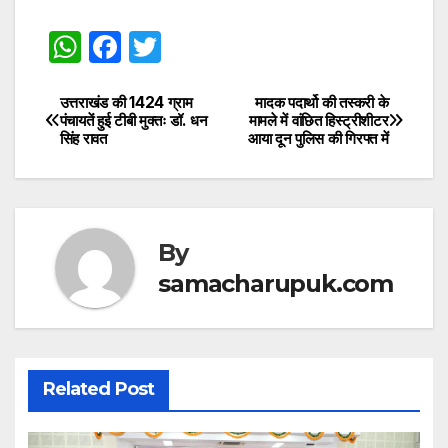
W
F
T
h
a
w
at
c
itt
उत्तराखंड की 1424 ग्राम
मादक पदार्थो की तस्करी के
Post
पंचायतें हुई टीबी मुक्तः डॉ. धन
मामले में वांछित हिस्ट्रीशीटर
s
e
er
सिंह रावत
आया दून पुलिस की गिरफ्त में
navigation
A
b
p
o
p
o
By
k
samacharupuk.com
Related Post