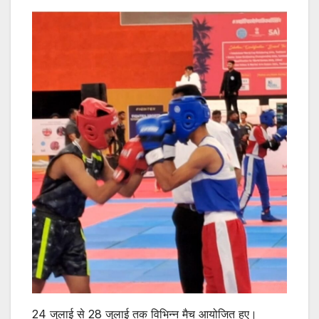
p
o
p
o
k
24 जुलाई से 28 जुलाई तक विभिन्न मैच आयोजित हुए।