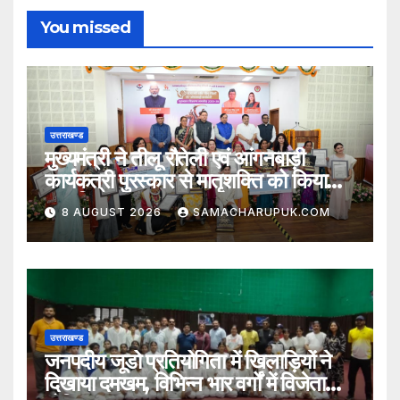
You missed
उत्तराखण्ड
मुख्यमंत्री ने तीलू रौतेली एवं आंगनबाड़ी
कार्यकत्री पुरस्कार से मातृशक्ति को किया
सम्मानित
8 AUGUST 2026
SAMACHARUPUK.COM
उत्तराखण्ड
जनपदीय जूडो प्रतियोगिता में खिलाड़ियों ने
दिखाया दमखम, विभिन्न भार वर्गों में विजेता