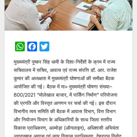
W
F
T
h
a
w
मुख्यमंत्री पुष्कर सिंह धामी के दिशा-निर्देशों के क्रम में राज्य
at
c
itt
सचिवालय में सचिव, आवास एवं राज्य संपत्ति डॉ. आर. राजेश
s
e
er
कुमार की अध्यक्षता में मुख्यमंत्री घोषणाओं की समीक्षा बैठक
A
b
आयोजित की गई। बैठक में मा० मुख्यमंत्री घोषणा संख्या–
p
o
800/2021 “मोलेखाल बाजार, में पार्किंग निर्माण” परियोजना
p
o
की प्रगति और विस्तृत आगणन पर चर्चा की गई। इस दौरान
विभागीय व्यय समिति की बैठक में आवास विभाग, वित्त विभाग
k
और नियोजन विभाग के अधिकारियों के साथ जिला स्तरीय
विकास प्राधिकरण, अल्मोड़ा (ऑनलाइन), अधिशासी अभियंता
उत्तराखण्ड आवास एवं नगर विकास प्राधिकरण, देहरादून विनोद