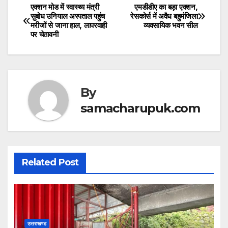
at
c
itt
एक्शन मोड में स्वास्थ्य मंत्री
एमडीडीए का बड़ा एक्शन,
Post
सुबोध उनियाल अस्पताल पहुंच
रेसकोर्स में अवैध बहुमंजिला
s
e
er
मरीजों से जाना हाल, लापरवाही
व्यवसायिक भवन सील
navigation
पर चेतावनी
A
b
p
o
p
o
k
By
samacharupuk.com
Related Post
उत्तराखण्ड