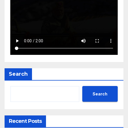
Search
Search
Recent Posts