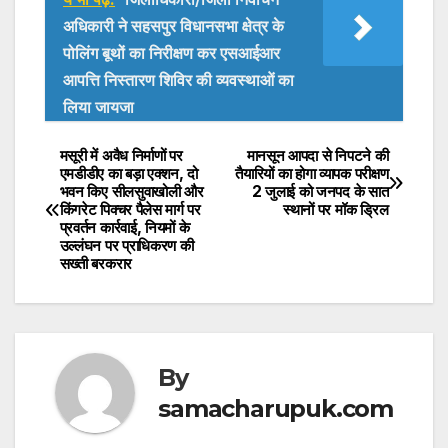
at
c
itt
अधिकारी ने सहसपुर विधानसभा क्षेत्र के
s
e
er
पोलिंग बूथों का निरीक्षण कर एसआईआर
A
b
आपत्ति निस्तारण शिविर की व्यवस्थाओं का
p
o
लिया जायजा
p
o
मसूरी में अवैध निर्माणों पर
मानसून आपदा से निपटने की
Post
k
एमडीडीए का बड़ा एक्शन, दो
तैयारियों का होगा व्यापक परीक्षण
भवन किए सीलसुवाखोली और
2 जुलाई को जनपद के सात
navigation
किंगरेट पिक्चर पैलेस मार्ग पर
स्थानों पर मॉक ड्रिल
प्रवर्तन कार्रवाई, नियमों के
उल्लंघन पर प्राधिकरण की
सख्ती बरकरार
By
samacharupuk.com