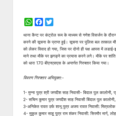
W
F
T
h
a
w
थाना कैन्ट पर कंट्रोल रूम के माध्यम से गणेश विसर्जन के दौरा
at
c
itt
करने की सूचना के प्राप्त हुई। सूचना पर पुलिस बल तत्काल मौ
s
e
er
को लेकर विवाद हो गया, जिस पर दोनो ही पक्ष आपस में लडाई-झगड
A
b
माने तथा मौके पर झगड़ने का प्रयास करने लगे। मौके पर शांति व्
p
o
को धारा 170 बीएनएसएस के अन्तर्गत गिरफ्तार किया गया।
p
o
k
विवरण गिरफ्तार अभियुक्त:-
1- मुन्ना पुत्र श्री जगदीश साह निवासी- बिदाल पुल कालोनी, प
2- सचिन कुमार पुत्र जगदीश साह निवासी बिंदाल पुल कालोनी, 
3-अनिकेत रावत उर्फ शानू पुत्र अजय रावत निवासी: मित्रलोक क
4- मुकुल कुमार साहू पुत्र राम शंकर निवासी: सिरमौर मार्ग, लो