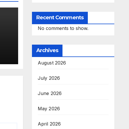
Recent Comments
No comments to show.
Archives
ारित
August 2026
 से
ी नई
July 2026
June 2026
May 2026
April 2026