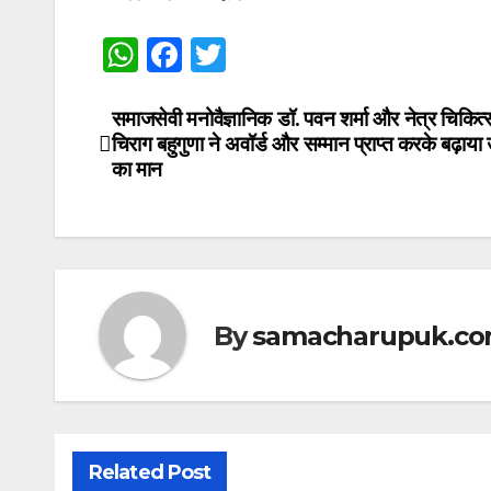
W
F
T
h
a
w
at
c
itt
समाजसेवी मनोवैज्ञानिक डॉ. पवन शर्मा और नेत्र चिकित
Post
चिराग बहुगुणा ने अवॉर्ड और सम्मान प्राप्त करके बढ़ाया 
s
e
er
navigation
का मान
A
b
p
o
p
o
k
By
samacharupuk.c
Related Post