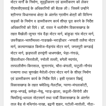
मोटर मार्गों के निर्माण, सुदृढ़ीकरण एवं डामरीकरण को लेकर
पीएमजीएसवाई के अधिकारियों की बैठक ली। जिसमें उन्होंने
श्रीनगर विधानसभा क्षेत्र के अंतर्गत ग्रामीण क्षेत्रों की विभिन्न
सड़कों के निर्माण व डामरीकरण कार्य शीघ्र पूरा करने के निर्देश
अधिकारियों को दिये। डॉ. रावत ने थलीसैण विकासखण्ड के
तहत मैखोली-सुन्दर गांव दैड़ा मोटर मार्ग, बांकुडा गांव मोटर मार्ग,
उफरैंखाल-भतपौंमल्ला-गाडखर्क-भराड़ीधार -भगवती तलैया मोटर
मार्ग, कल्याणखाल किमोज-भैड़गांव मोटर मार्ग, जगतपुरी कण्डाई
मोटर मार्ग, झड़पाली हस्यूंणी धाधणखेत, भेड़ा-गंगाऊं,
हिंवालीधार-सिरतोली, स्योली तल्ली, बगेली मदगांव,
तरपालीसैण-किरसाल, सुनारगांव, चौरा-बंगाली, पाटुली-नौगांव
पज्याणा तथा चुणखेत मैरोली-एंगार मोटर मार्ग के शीघ्र निर्माण
एवं डामरीकरण कार्य के निर्देश दिये। इसी प्रकार खिर्सू
विकासखण्ड के तहत चमेलियू-नैलटौंक, ग्वाणा-मंगलाकोटी,
बगड़-भण्डई, कमेड़ा-नेसू, ग्वाड़-झाला, कठूली-सिंगोरी और
चिमलियूं-थापला मोटरमार्ग तथा पाबौं विकासखण्ड के अंतर्गत
ताल बैड से मथिगांव-पाखा, बुढ़नी शुक्र, पटोली-मातोली, नौठा-