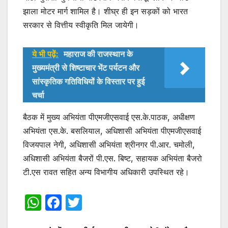
झाला मोटर मार्ग शामिल है। शीघ्र ही इन सड़कों को भारत
सरकार से वित्तीय स्वीकृति मिल जायेगी।
ये भी पढ़ें:
महाराज की राजस्थान के
मुख्यमंत्री से शिष्टाचार भेंट पर्यटन और
सांस्कृतिक गतिविधियों के विस्तार पर हुई
चर्चा
बैठक में मुख्य अभियंता पीएमजीएसवाई एस.के.पाठक, अधीक्षण
अभियंता एस.के. बसलियाल, अधिशासी अभियंता पीएमजीएसवाई
विजयपाल नेगी, अधिशासी अभियंता श्रीनगर पी.आर. चमोली,
अधिशासी अभियंता बैजरों पी.एस. बिष्ट, सहायक अभियंता बैजरो
टी.एस रावत सहित अन्य विभागीय अधिकारी उपस्थित रहे।
W
F
T
h
a
w