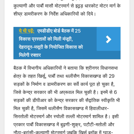
कुल्याणी और पाबौं मासौ मोटरमार्ग से इठूड़ धारकोट मोटर मार्ग के
शीघ्र डामरीकरण के निर्देश अधिकारियों को दिये।
ये भी पढ़ें:
एमडीडीए बोर्ड बैठक में 25
विकास प्रस्तावों को मिली मंजूरी,
देहरादून-मसूरी के नियोजित विकास को
मिलेगी रफ्तार
बैठक में विभागीय अधिकारियों ने बताया कि श्रीनगर विधानसभा
क्षेत्र के तहत खिर्सू, पाबौं तथा थलीसैण विकासखण्ड की 29
सड़कों के निर्माण व डामरीकरण का सर्वे कार्य पूरा हो चुका है,
जिसे केन्द्र सरकार की भी अप्रूवल मिल चुकी है। इनमें से 6
सड़कों की डीपीआर को केन्द्र सरकार की सैद्वांतिक स्वीकृति भी
मिल चुकी है, जिसमें थलीसैण विकासखण्ड में हिवालीधार-
सिरतोली मोटरमार्ग और स्योली तल्ली मोटरमार्ग शामिल है। इसी
प्रकार पाबौं विकासखण्ड में बुढ़णी-शुक्र, पटौटी-मतोली और
नौठा-बुरांसी-कुल्याणी मोटरमार्ग जबकि खिर्सू ब्लॉक में ग्वाड-