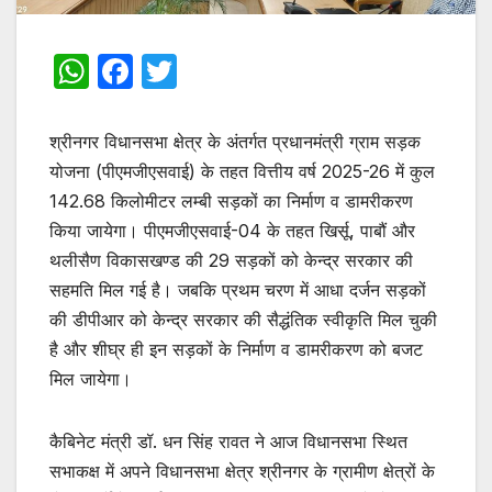
W
F
T
h
a
w
at
c
itt
श्रीनगर विधानसभा क्षेत्र के अंतर्गत प्रधानमंत्री ग्राम सड़क
s
e
er
योजना (पीएमजीएसवाई) के तहत वित्तीय वर्ष 2025-26 में कुल
142.68 किलोमीटर लम्बी सड़कों का निर्माण व डामरीकरण
A
b
किया जायेगा। पीएमजीएसवाई-04 के तहत खिर्सू, पाबौं और
p
o
थलीसैण विकासखण्ड की 29 सड़कों को केन्द्र सरकार की
p
o
सहमति मिल गई है। जबकि प्रथम चरण में आधा दर्जन सड़कों
k
की डीपीआर को केन्द्र सरकार की सैद्धंतिक स्वीकृति मिल चुकी
है और शीघ्र ही इन सड़कों के निर्माण व डामरीकरण को बजट
मिल जायेगा।
कैबिनेट मंत्री डॉ. धन सिंह रावत ने आज विधानसभा स्थित
सभाकक्ष में अपने विधानसभा क्षेत्र श्रीनगर के ग्रामीण क्षेत्रों के