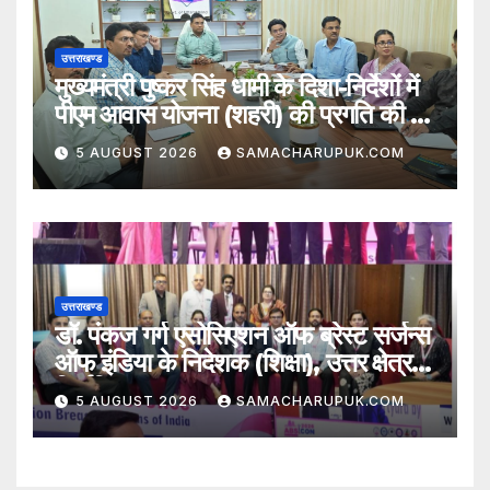
उत्तराखण्ड
मुख्यमंत्री पुष्कर सिंह धामी के दिशा-निर्देशों में
पीएम आवास योजना (शहरी) की प्रगति की हुई
समीक्षा
5 AUGUST 2026
SAMACHARUPUK.COM
उत्तराखण्ड
डॉ. पंकज गर्ग एसोसिएशन ऑफ ब्रेस्ट सर्जन्स
ऑफ इंडिया के निदेशक (शिक्षा), उत्तर क्षेत्र
निर्वाचित
5 AUGUST 2026
SAMACHARUPUK.COM