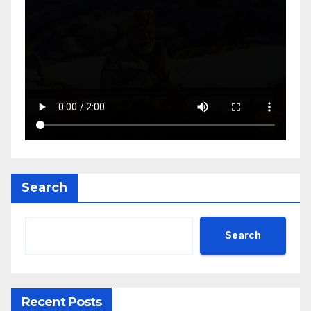
Search
Search
Recent Posts