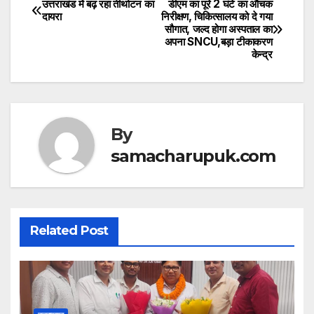
at
c
itt
उत्तराखंड में बढ़ रहा तीर्थाटन का
डीएम का पूरे 2 घंटे का औचक
Post
दायरा
निरीक्षण, चिकित्सालय को दे गया
s
e
er
सौगात, जल्द होगा अस्पताल का
navigation
अपना SNCU,बड़ा टीकाकरण
A
b
केन्द्र
p
o
p
o
k
By
samacharupuk.com
Related Post