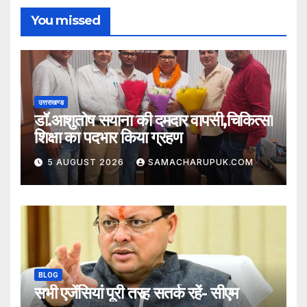
You missed
उत्तराखण्ड
डॉ.आशुतोष सयाना की दमदार वापसी,चिकित्सा
शिक्षा का पदभार किया ग्रहण
5 AUGUST 2026
SAMACHARUPUK.COM
BLOG
सभी एजेंसियां पूरी तरह सतर्क रहें- सीएम