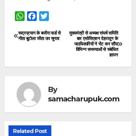
W
F
T
h
a
w
at
c
itt
रूद्रप्रयाग के बजीरा वार्ड से
मुख्यमंत्री से अध्यक्ष संघर्ष समिति
Post
नीता बुटोला जीता उप चुनाव
बार एसोसिएशन देहरादून के
s
e
er
पदाधिकारियों ने भेंट कर सौंपा
navigation
विभिन्न समस्याओं से संबंधित
A
b
ज्ञापन
p
o
p
o
k
By
samacharupuk.com
Related Post