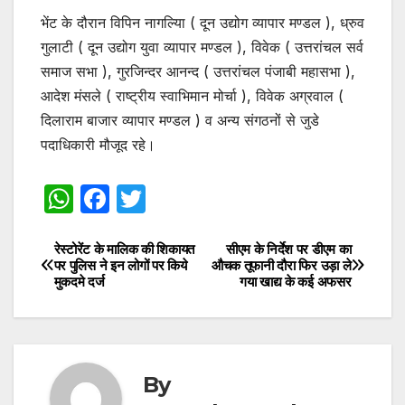
भेंट के दौरान विपिन नागल्यिा ( दून उद्योग व्यापार मण्डल ), ध्रुव
गुलाटी ( दून उद्योग युवा व्यापार मण्डल ), विवेक ( उत्तरांचल सर्व
समाज सभा ), गुरजिन्दर आनन्द ( उत्तरांचल पंजाबी महासभा ),
आदेश मंसले ( राष्ट्रीय स्वाभिमान मोर्चा ), विवेक अग्रवाल (
दिलाराम बाजार व्यापार मण्डल ) व अन्य संगठनों से जुडे
पदाधिकारी मौजूद रहे।
W
F
T
h
a
w
at
c
itt
रेस्टोरेंट के मालिक की शिकायत
सीएम के निर्देश पर डीएम का
Post
पर पुलिस ने इन लोगों पर किये
औचक तूफानी दौरा फिर उड़ा ले
s
e
er
मुकदमे दर्ज
गया खाद्य के कई अफसर
navigation
A
b
p
o
p
o
By
k